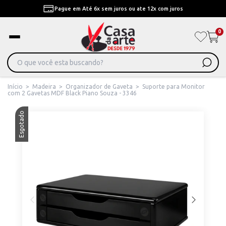
Pague em Até 6x sem juros ou ate 12x com juros
0
Início
>
Madeira
>
Organizador de Gaveta
>
Suporte para Monitor
com 2 Gavetas MDF Black Piano Souza - 3346
Esgotado