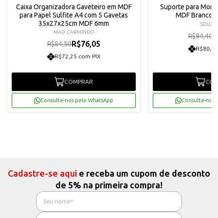
Caixa Organizadora Gaveteiro em MDF
Suporte para Moni
para Papel Sulfite A4 com 5 Gavetas
MDF Branco S
35x27x25cm MDF 6mm
SOUZA 
MAD. CARMINDO
R
R$94,40
R$76,05
R$84,50
R$80,71
R$72,25 com PIX
COMPRAR
COM
Consulte-nos pelo WhatsApp
Consulte-nos 
Cadastre-se aqui
e receba um cupom de desconto
de 5% na primeira compra!