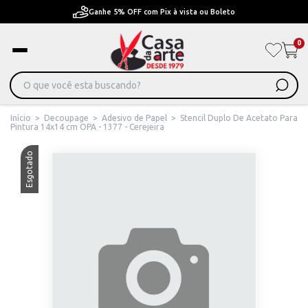
Ganhe 5% OFF com Pix à vista ou Boleto
0
Início
>
Decoupage
>
Adesivo de Papel
>
Stencil Duplo De Acetato Para
Pintura 14x14 cm OPA - 1377 - Cerejeira
Esgotado