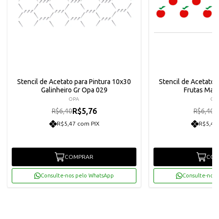
Stencil de Acetato para Pintura 10x30
Stencil de Acetato 
Galinheiro Gr Opa 029
Frutas Mac
OPA
OP
R$5,76
R
R$6,40
R$6,40
R$5,47 com PIX
R$5,47
COMPRAR
COM
Consulte-nos pelo WhatsApp
Consulte-nos 