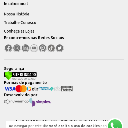
Institucional
Nossa História
Trabalhe Conosco
Conheça as Lojas
Encontre-nos nas Redes Sociais
Segurança
Formas de pagamento
Desenvolvido por
NEVA COMERCIO DE MATERIAIS ARTISTICOS LTDA — CNPJ:
Ao navegar por este site
você aceita o uso de cookies
para
51604544000101 © 2026. Todos os direitos reservados.