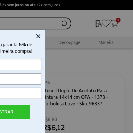
 6x sem juros ou ate 12x com juros
0
al
Scrapbook
Decoupage
Madeira
 garanta
5%
de
rimeira compra!
ntura
 Love
OPA
Stencil Duplo De Acetato Para
Pintura 14x14 cm OPA - 1373 -
Borboleta Love - Sku. 96337
STRAR
R$6,80
14 cm OPA -
Acetato
R$6,12
eta Love