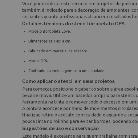
Você pode utilizar este recurso em projetos de pintura 
também é indicado para a decoração de ambientes, com
iniciantes quanto profissionais alcancem resultados li
Detalhes técnicos do stencil de acetato OPA
Modelo Borboleta Love.
Dimensões de 14x14 cm.
Fabricado em material de acetato.
Marca OPA.
Conteúdo da embalagem com uma unidade.
Como aplicar o stencil em seus projetos
Para começar, posicione o gabarito sobre a área escolh
peça se mova. Utilize um batedor próprio para stencil 
ferramenta na tinta e remover todo o excesso em um pa
A pintura acontece por meio de movimentos circulares
finalizar, retire o acetato com cuidado e aguarde a sec
pouca tinta no rolinho para evitar borrões, podendo com
Sugestões de uso e conservação
Este modelo é excelente para quem trabalha com scrapb