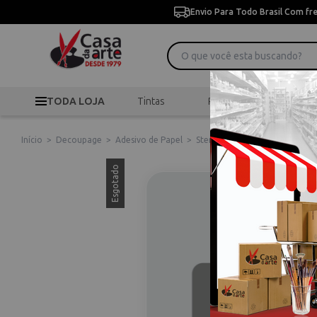
Envio Para Todo Brasil Com fr
TODA LOJA
Tintas
Pincéis
Desen
Início
>
Decoupage
>
Adesivo de Papel
>
Stencil Duplo De Acetato Para
Esgotado