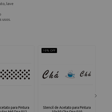
to, lave
o
s usos.
10% OFF
10% 
Acetato para Pintura
Stencil de Acetato para Pintura
Sten
culos Md Opa 012
10x30 Cha Opa 010
10