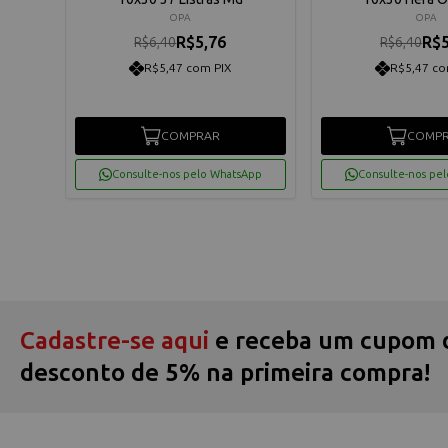
OPA
OPA
R$5,76
R$5
R$6,40
R$6,40
R$5,47 com PIX
R$5,47 co
COMPRAR
COMP
App
Consulte-nos pelo WhatsApp
Consulte-nos pe
Cadastre-se aqui
e receba um cupom 
desconto de 5% na primeira compra!