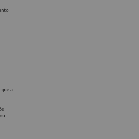
anto
 que a
ós
 ou