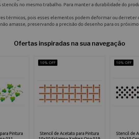
 stencils no mesmo trabalho. Para manter a durabilidade do produ
ores térmicos, pois esses elementos podem deformar ou derreter 
le não amasse, preservando a precisão do desenho para os próximo
Ofertas inspiradas na sua navegação
10% OFF
10% OFF
para Pintura
Stencil de Acetato para Pintura
Stencil de 
pa 031
10x30 Estampa Xadrez Opa 019
10x30 Cir