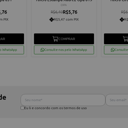
OPA
,76
R$5,76
R$6,40
R$6
m PIX
R$5,47 com PIX
R$
RAR
COMPRAR
lo WhatsApp
Consulte-nos pelo WhatsApp
Consulte
de
Eu li e concordo com os termos de uso