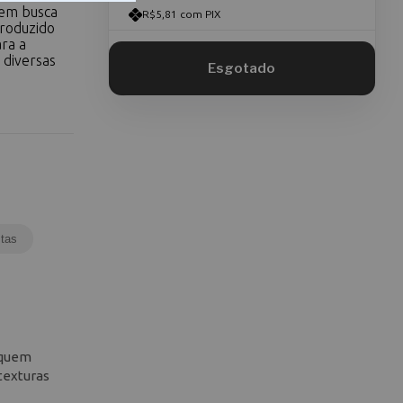
uem busca
R$5,81 com PIX
Produzido
ara a
 diversas
tas
 quem
 texturas