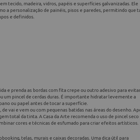
em tecido, madeira, vidros, papéis e superfícies galvanizadas. Ele
o a personalização de painéis, pisos e paredes, permitindo que t
mpos e definidos.
ida e prenda as bordas com fita crepe ou outro adesivo para evitar
ou um pincel de cerdas duras. É importante hidratar levemente a
no ou papel antes de tocar a superfície.
, de vai e vem ou com pequenas batidas nas áreas do desenho. Ap
agem total da tinta. A Casa da Arte recomenda o uso de pincel seco
binar cores e técnicas de esfumado para criar efeitos artísticos.
ooking, telas, murais e caixas decoradas. Uma dica útil para