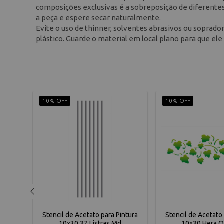
composições exclusivas é a sobreposição de diferentes
a peça e espere secar naturalmente.
Evite o uso de thinner, solventes abrasivos ou soprad
plástico. Guarde o material em local plano para que e
10% OFF
10% OFF
ntura
Stencil de Acetato para Pintura
Stencil de Acetato 
05
10x30 37 Listras Md
10x30 Hera O