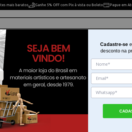
etes mais baratos
Ganhe 5% OFF com Pix à vista ou Boleto
Pague em Até
ho
Cavaletes
Pintura Artística
Pintura Artesan
Cadastre-se
e
desconto na p
 Pintura 14x14 cm OPA - 1373 - Borboleta Love
Stencil Duplo De Acetato Para Pi
14x14 cm OPA - 1373 - Borboleta
Sku. 96337
Detalhes do Produto
CADA
Stencil Duplo De Acetato Para Pintura 14x
1373 - Borboleta Love O Stencil Duplo De 
Para Pintura 14x14 cm OPA - 1373 - Borbol