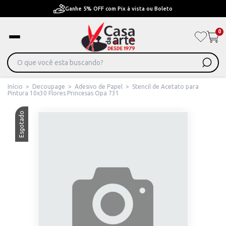
Ganhe 5% OFF com Pix à vista ou Boleto
0
Início
>
Decoupage
>
Adesivo de Papel
>
Stencil de Acetato para
Pintura 10x30 Flores Princesas Opa 731
Esgotado