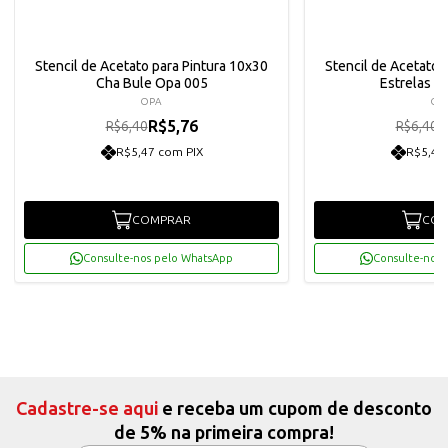
Stencil de Acetato para Pintura 10x30
Stencil de Acetato 
Cha Bule Opa 005
Estrelas G
OPA
OP
R$5,76
R
R$6,40
R$6,40
R$5,47 com PIX
R$5,47
COMPRAR
COM
Consulte-nos pelo WhatsApp
Consulte-nos 
Cadastre-se aqui
e receba um cupom de desconto
de 5% na primeira compra!