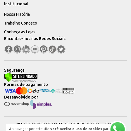
Institucional
Nossa História
Trabalhe Conosco
Conheça as Lojas
Encontre-nos nas Redes Sociais
Segurança
Formas de pagamento
Desenvolvido por
NEVA COMERCIO DE MATERIAIS ARTISTICOS LTDA — CNPJ:
Ao navegar por este site
você aceita o uso de cookies
para
51604544000101 © 2026. Todos os direitos reservados.