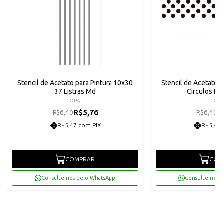
Stencil de Acetato para Pintura 10x30
Stencil de Acetato 
37 Listras Md
Circulos M
OPA
OP
R$5,76
R
R$6,40
R$6,40
R$5,47 com PIX
R$5,47
COMPRAR
COM
Consulte-nos pelo WhatsApp
Consulte-nos 