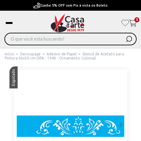
Ganhe 5% OFF com Pix à vista ou Boleto
0
Início
>
Decoupage
>
Adesivo de Papel
>
Stencil de Acetato para
Pintura 06x30 cm OPA - 1940 - Ornamento Colonial
Esgotado