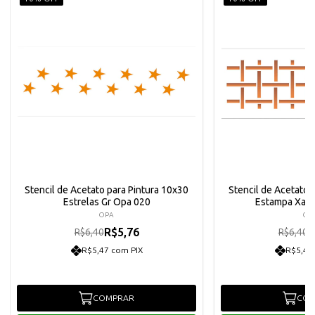
Stencil de Acetato para Pintura 10x30
Stencil de Acetato 
Estrelas Gr Opa 020
Estampa Xad
OPA
OP
R$5,76
R
R$6,40
R$6,40
R$5,47 com PIX
R$5,47
COMPRAR
COM