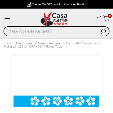
Pague em Até 6x sem juros ou ate 12x com juros
0
Início
>
Decoupage
>
Adesivo de Papel
>
Stencil de Acetato para
Pintura 04x30 cm OPA - 764 - Flores Teen