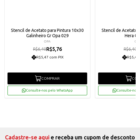
Stencil de Acetato para Pintura 10x30
Stencil de Acetato 
Galinheiro Gr Opa 029
Hera O
OPA
OP
R$5,76
R
R$6,40
R$6,40
R$5,47 com PIX
R$5,47
COMPRAR
COM
Consulte-nos pelo WhatsApp
Consulte-nos 
Cadastre-se aqui
e receba um cupom de desconto