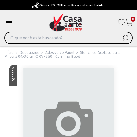
Ganhe 5% OFF com Pix à vista ou Boleto
0
Início
>
Decoupage
>
Adesivo de Papel
>
Stencil de Acetato para
Pintura 04x30 cm OPA - 350 - Carrinho Bebê
Esgotado