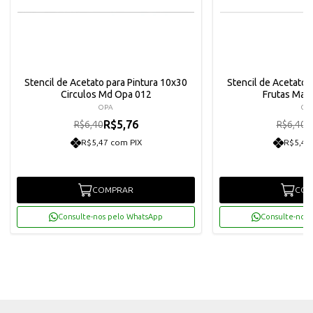
Stencil de Acetato para Pintura 10x30
Stencil de Acetato 
Circulos Md Opa 012
Frutas Mac
OPA
OP
R$5,76
R
R$6,40
R$6,40
R$5,47 com PIX
R$5,47
COMPRAR
COM
Consulte-nos pelo WhatsApp
Consulte-nos 