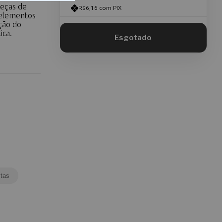
peças de
R$6,16 com PIX
 elementos
ação do
ica.
tas