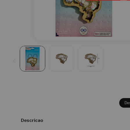
De
Descricao