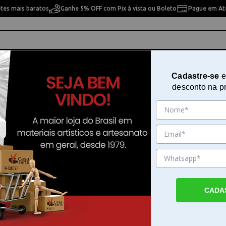
etes mais baratos
Ganhe 5% OFF com Pix à vista ou Boleto
Pague em Até
ho
Cavaletes
Pintura Artística
Pintura Artesan
Cadastre-se
e
desconto na p
 Mapa do Brasil SB8003
Shaker Box de MDF Woodplan - 
Brasil SB8003
Sku. 183643
Detalhes do Produto
CADA
Shaker Box de MDF Woodplan - Mapa do Br
Shaker Box de MDF Woodplan - Mapa do Br
aplique desenvolvido para quem busca pers