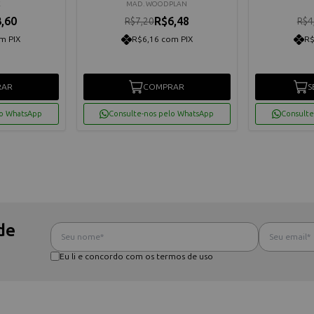
E
MAD. WOODPLAN
,60
R$6,48
R$7,20
R$4
m PIX
R$6,16 com PIX
R$
RAR
COMPRAR
S
lo WhatsApp
Consulte-nos pelo WhatsApp
Consulte
de
Eu li e concordo com os termos de uso