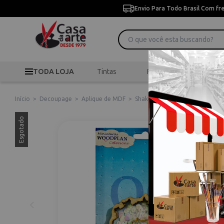
Envio Para Todo Brasil Com fr
TODA LOJA
Tintas
Pincéis
Desen
Início
>
Decoupage
>
Aplique de MDF
>
Shaker Box de MDF Woodplan -
Esgotado