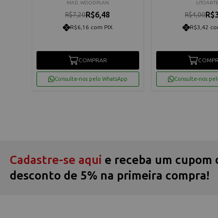
MAD. WOODPLAN
LITOART
R$6,48
R$3
R$7,20
R$4,00
R$6,16 com PIX
R$3,42 co
COMPRAR
COMP
App
Consulte-nos pelo WhatsApp
Consulte-nos pe
Cadastre-se aqui
e receba um cupom 
desconto de 5% na primeira compra!