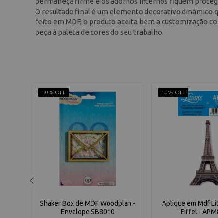
permaneça firme e os adornos internos fiquem proteg
O resultado final é um elemento decorativo dinâmico q
feito em MDF, o produto aceita bem a customização co
peça à paleta de cores do seu trabalho.
10% OFF
10% OFF
arrafa
Shaker Box de MDF Woodplan -
Aplique em Mdf Li
3
Envelope SB8010
Eiffel - AP