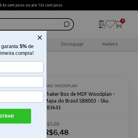
 6x sem juros ou ate 12x com juros
0
al
Scrapbook
Decoupage
Madeira
 garanta
5%
de
rimeira compra!
Mapa do
MAD. WOODPLAN
Shaker Box de MDF Woodplan -
Mapa do Brasil SB8003 - Sku.
183643
STRAR
R$7,20
asil O
asil é um
R$6,48
onalizar e