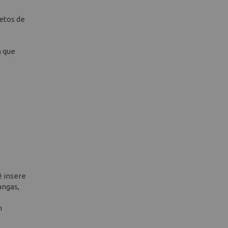
etos de
a que
ê insere
angas,
m