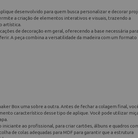
plique desenvolvido para quem busca personalizar e decorar proj
rmite a criação de elementos interativos e visuais, trazendo a
artística.
icações de decoração em geral, oferecendo a base necessária par
eferir. A peça combina a versatilidade da madeira com um formato
haker Box uma sobre a outra. Antes de fechar a colagem final, voc
mento característico desse tipo de aplique. Você pode utilizar miç
apa.
o iniciante ao profissional, para criar cartões, álbuns e quadros co
colha de colas adequadas para MDF para garantir que a estrutura