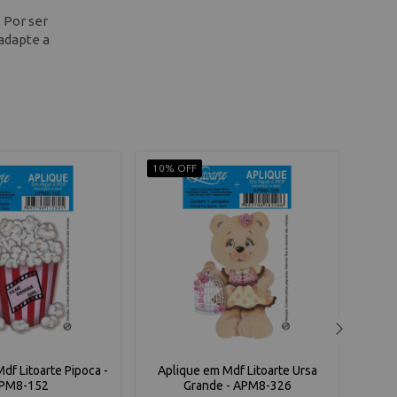
 Por ser
adapte a
10% OFF
10% 
df Litoarte Pipoca -
Aplique em Mdf Litoarte Ursa
Apliq
PM8-152
Grande - APM8-326