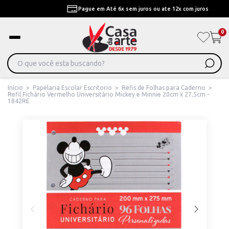
Pague em Até 6x sem juros ou ate 12x com juros
0
Início
>
Papelaria Escolar Escritorio
>
Refis de Folhas para Caderno
>
Refil Fichário Vermelho Universitário Mickey e Minnie 20cm x 27,5cm -
1842RE