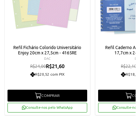
Refil Fichário Colorido Universitário
Refil Caderno Azu
Enjoy 20cm x 27,5cm - 4165RE
17,7cm x 24
DAC
DA
R$21,60
R
R$24,00
R$22,10
R$20,52 com PIX
R$18,90
COMPRAR
COM
Consulte-nos pelo WhatsApp
Consulte-nos 