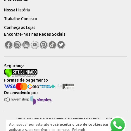
Nossa História
Trabalhe Conosco
Conheça as Lojas
Encontre-nos nas Redes Sociais
Segurança
Formas de pagamento
Desenvolvido por
NEVA COMERCIO DE MATERIAIS ARTISTICOS LTDA — CNPJ:
Ao navegar por este site
você aceita o uso de cookies
para
51604544000101 © 2026. Todos os direitos reservados.
agilizar a sua experiência de compra.
Entendi