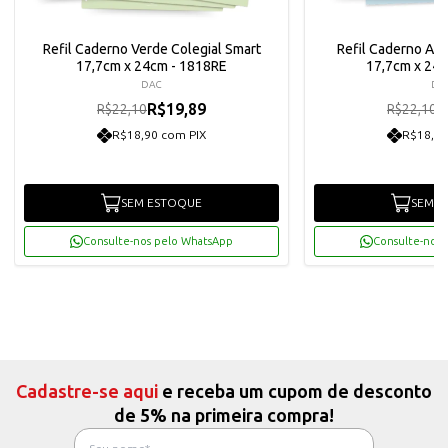
Refil Caderno Verde Colegial Smart
Refil Caderno Azu
17,7cm x 24cm - 1818RE
17,7cm x 24
DAC
DA
R$19,89
R
R$22,10
R$22,10
R$18,90 com PIX
R$18,90
SEM ESTOQUE
SEM E
Consulte-nos pelo WhatsApp
Consulte-nos 
Cadastre-se aqui
e receba um cupom de desconto
de 5% na primeira compra!