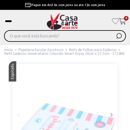
Pague em Até 6x sem juros ou ate 12x com juros
0
Início
>
Papelaria Escolar Escritorio
>
Refis de Folhas para Caderno
>
Refil Caderno Universitário Colorido Smart Enjoy 20cm x 27,5cm - 3724RE
Esgotado