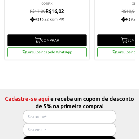
CORFIX
GLIA
R$16,02
R$17,80
R$10,80
R$15,22 com PIX
R$9,23
COMPRAR
SEM E
Consulte-nos pelo WhatsApp
Consulte-nos 
Cadastre-se aqui
e receba um cupom de desconto
de 5% na primeira compra!