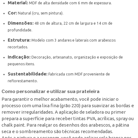
Material:
MDF de alta densidade com 6 mm de espessura.
Cor:
Natural (cru, sem pintura).
Dimensões:
48 cm de altura, 22 cm de largura e 14 cm de
profundidade.
Estrutura:
Modelo com 3 andares e laterais com arabescos
recortados.
Indicação:
Decoração, artesanato, organização e exposição de
pequenos itens.
Sustentabilidade:
Fabricada com MDF proveniente de
reflorestamento.
Como personalizar e utilizar sua prateleira
Para garantir o melhor acabamento, você pode iniciar o
processo com uma lixa fina (grão 220) para suavizar as bordas e
remover irregularidades. A aplicação de seladora ou primer
prepara a superfície para receber tintas PVA, acrílicas, spray ou
chalk paint. Para realçar os desenhos dos arabescos, a pátina
seca e o sombreamento são técnicas recomendadas.
Após a pintura e a secagem, você pode aplicar cola branca nos