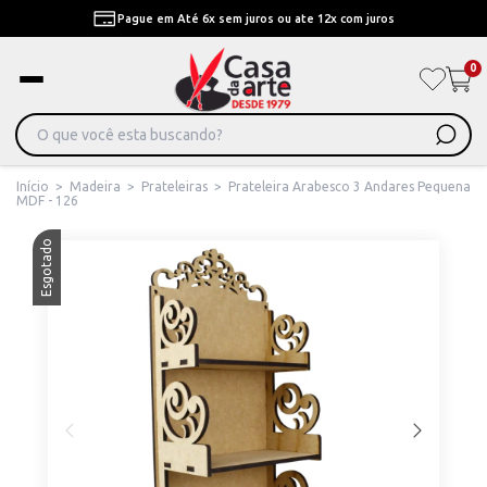
Pague em Até 6x sem juros ou ate 12x com juros
0
Início
>
Madeira
>
Prateleiras
>
Prateleira Arabesco 3 Andares Pequena
MDF - 126
Esgotado