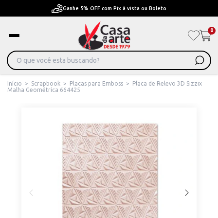
Ganhe 5% OFF com Pix à vista ou Boleto
0
Início
>
Scrapbook
>
Placas para Emboss
>
Placa de Relevo 3D Sizzix
Malha Geométrica 664425