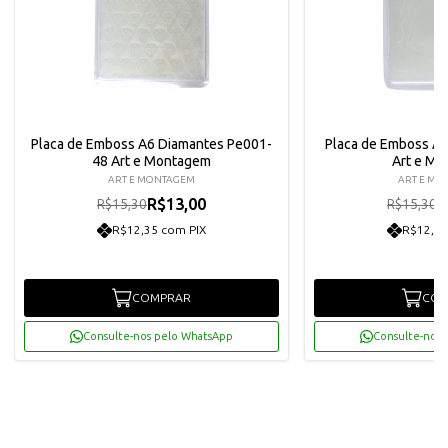
Placa de Emboss A6 Diamantes Pe001-
Placa de Emboss A
48 Art e Montagem
Art e M
ART E MONTAGEM
ART E MO
R$13,00
R
R$15,30
R$15,30
R$12,35 com PIX
R$12,35
COMPRAR
COM
Consulte-nos pelo WhatsApp
Consulte-nos 