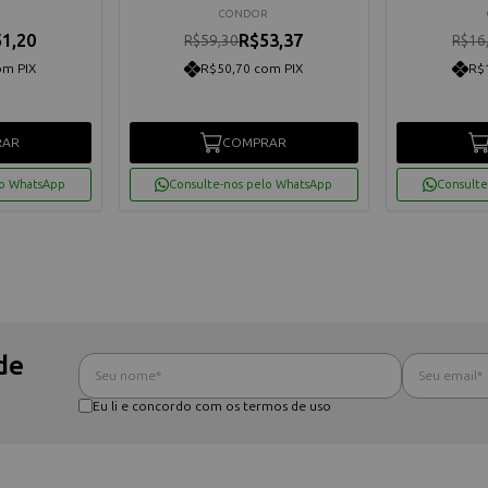
CONDOR
1,20
R$53,37
R$59,30
R$16
om PIX
R$50,70 com PIX
R$
RAR
COMPRAR
lo WhatsApp
Consulte-nos pelo WhatsApp
Consulte
de
Eu li e concordo com os termos de uso