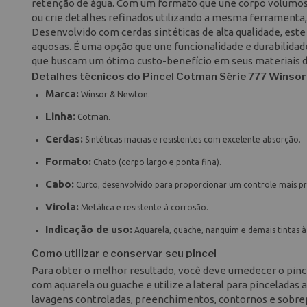
retenção de água. Com um formato que une corpo volumoso e
ou crie detalhes refinados utilizando a mesma ferramenta,
Desenvolvido com cerdas sintéticas de alta qualidade, est
aquosas. É uma opção que une funcionalidade e durabilidade
que buscam um ótimo custo-benefício em seus materiais d
Detalhes técnicos do Pincel Cotman Série 777 Winso
Marca:
Winsor & Newton.
Linha:
Cotman.
Cerdas:
Sintéticas macias e resistentes com excelente absorção.
Formato:
Chato (corpo largo e ponta fina).
Cabo:
Curto, desenvolvido para proporcionar um controle mais pr
Virola:
Metálica e resistente à corrosão.
Indicação de uso:
Aquarela, guache, nanquim e demais tintas à
Como utilizar e conservar seu pincel
Para obter o melhor resultado, você deve umedecer o pince
com aquarela ou guache e utilize a lateral para pinceladas
lavagens controladas, preenchimentos, contornos e sobre