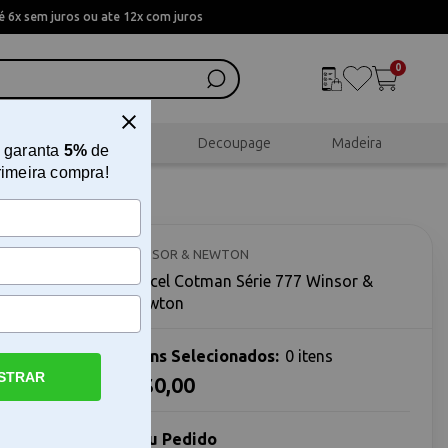
 6x sem juros ou ate 12x com juros
0
al
Scrapbook
Decoupage
Madeira
 garanta
5%
de
rimeira compra!
&
WINSOR & NEWTON
Pincel Cotman Série 777 Winsor &
Newton
Itens Selecionados:
0 itens
STRAR
R$0,00
O Pincel
rramenta
Seu Pedido
 e alta