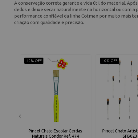
A conservação correta garante a vida útil do material. Apó
dedos e deixe secar naturalmente na horizontal ou com a 
performance confiável da linha Cotman por muito mais temp
criação com qualidade e precisão.
10% OFF
10% OFF
dor -
Pincel Chato Escolar Cerdas
Pincel Chato Artist
Naturais Condor Ref. 474
SFB023