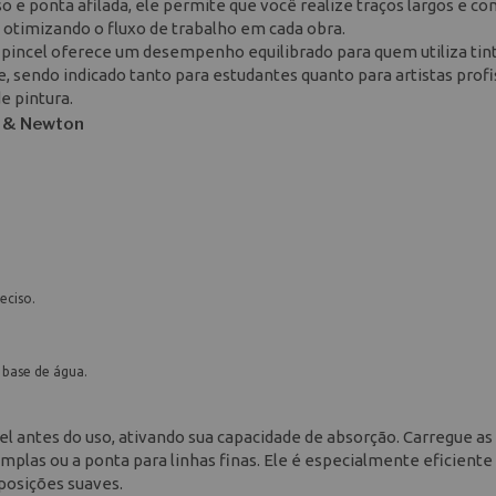
 ponta afilada, ele permite que você realize traços largos e co
 otimizando o fluxo de trabalho em cada obra.
e pincel oferece um desempenho equilibrado para quem utiliza tin
, sendo indicado tanto para estudantes quanto para artistas profi
e pintura.
r & Newton
eciso.
 base de água.
l antes do uso, ativando sua capacidade de absorção. Carregue as
 amplas ou a ponta para linhas finas. Ele é especialmente eficient
posições suaves.