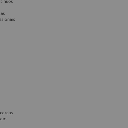
ntínuos
tas
ssionais
 cerdas
e em