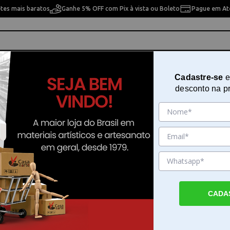
etes mais baratos
Ganhe 5% OFF com Pix à vista ou Boleto
Pague em Até
ho
Cavaletes
Pintura Artística
Pintura Artesan
Cadastre-se
e
desconto na p
Pincel Cotman Série 777 Winsor 
Newton
Sku. 189476
Detalhes do Produto
CADA
Pincel Cotman Série 777 Winsor & Newton 
Cotman Série 777 Winsor & Newton é a fe
ideal para aquarelistas que buscam precisão