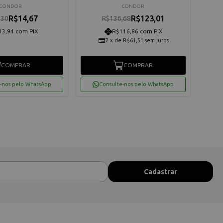
CONDOR
CONDOR
R$14,67
R$123,01
,30
R$136,68
13,94 com PIX
R$116,86 com PIX
2
x
de
R$61,51
sem juros
COMPRAR
COMPRAR
-nos pelo WhatsApp
Consulte-nos pelo WhatsApp