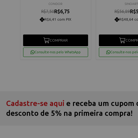
CONDOR
SINOART
R$6,75
R$5
R$7,50
R$56,89
R$6,41 com PIX
R$48,64 c
COMPRAR
COMP
App
Consulte-nos pelo WhatsApp
Consulte-nos pe
Cadastre-se aqui
e receba um cupom 
desconto de 5% na primeira compra!