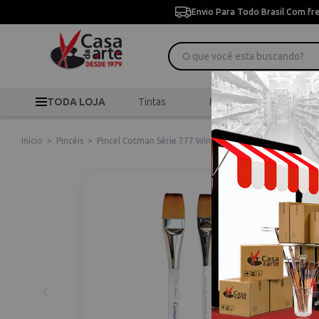
Envio Para Todo Brasil Com fr
TODA LOJA
Tintas
Pincéis
Desen
Início
>
Pincéis
>
Pincel Cotman Série 777 Winsor & Newton