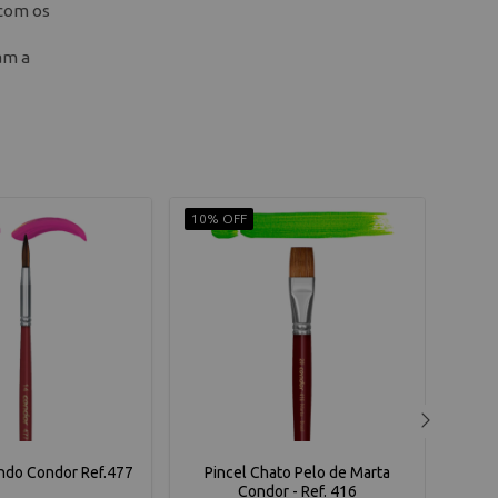
 com os
am a
10% OFF
10% 
ndo Condor Ref.477
Pincel Chato Pelo de Marta
Pinc
Condor - Ref. 416