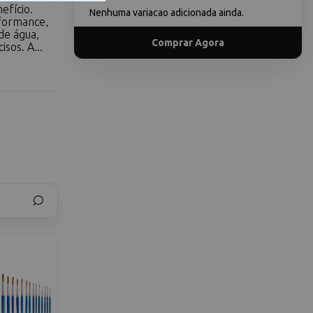
efício.
Nenhuma variacao adicionada ainda.
rformance,
de água,
Comprar Agora
sos. A...