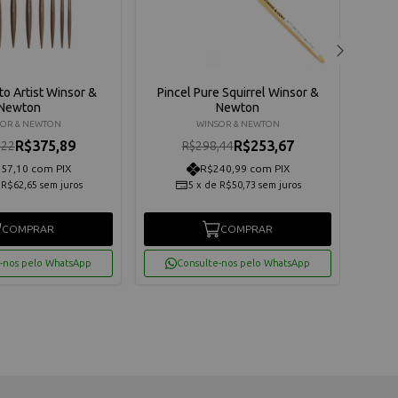
to Artist Winsor &
Pincel Pure Squirrel Winsor &
Pin
Newton
Newton
Poin
OR & NEWTON
WINSOR & NEWTON
R$375,89
R$253,67
,22
R$298,44
57,10 com PIX
R$240,99 com PIX
e
R$62,65
sem juros
5
x
de
R$50,73
sem juros
COMPRAR
COMPRAR
-nos pelo WhatsApp
Consulte-nos pelo WhatsApp