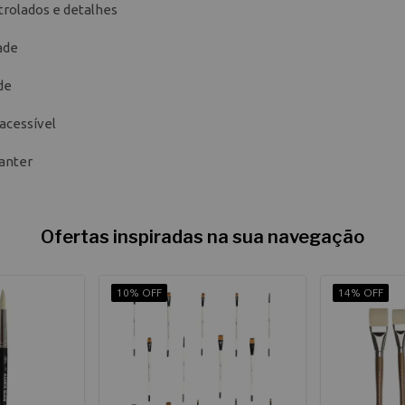
ntrolados e detalhes
ade
de
acessível
manter
Ofertas inspiradas na sua navegação
10% OFF
14% OFF