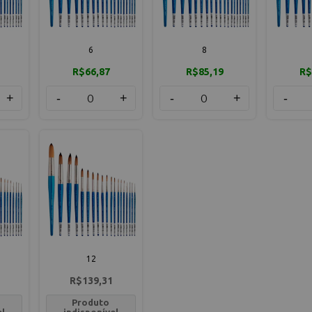
6
8
R$66,87
R$85,19
R$
+
-
+
-
+
-
12
R$139,31
Produto