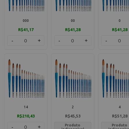
000
00
0
R$41,17
R$41,28
R$41,28
-
+
-
+
-
14
2
4
R$210,43
R$45,53
R$51,28
Produto
Produto
-
+