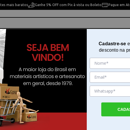
etes mais baratos
Ganhe 5% OFF com Pix à vista ou Boleto
Pague em Até
ho
Cavaletes
Pintura Artística
Pintura Artesan
Cadastre-se
e
desconto na p
Pincel Aquarela Cotman Série 11
& Newton
Sku. 188488
Detalhes do Produto
CADA
Pincel Aquarela Cotman Série 111 Winsor
Pincel Aquarela Cotman Série 111 Winsor 
a escolha ideal para estudantes e artistas 