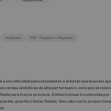
el
indisponível
Avaliações
FAQ - Perguntas e Respostas
é a escolha ideal para estudantes e artistas que buscam qu
om cerdas sintéticas de alta performance, este pincel redo
filada para traços precisos. A linha Cotman é conhecida por
quarela, guache e tintas fluidas. Seu cabo curto proporcion
el.