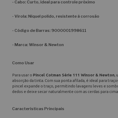
-
Cabo
: Curto, ideal para controle próximo
-
Virola
: Níquel polido, resistente à corrosão
-
Código de Barras
: 9000001998611
-
Marca
: Winsor & Newton
Como Usar
Para usar o
Pincel Cotman Série 111 Winsor & Newton
,
absorção da tinta. Com sua ponta afilada, é ideal para tra
pincel expande o traço, permitindo lavagens leves e somb
dedos e deixe secar naturalmente com as cerdas para cima 
Características Principais