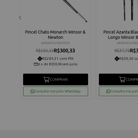
do
Pincel Chato Monarch Winsor &
Pincel Azanta Bl
ewton
Newton
Longo Winsor 
WINSOR & NEWTON
WINSOR & N
R$300,33
R$3
R$353,33
R$37,78
R$285,31 com PIX
R$30,50 c
6
x
de
R$50,06
sem juros
COMPRAR
COMP
App
Consulte-nos pelo WhatsApp
Consulte-nos pe