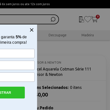
 6x sem juros ou ate 12x com juros
0
al
Scrapbook
Decoupage
Madeira
 garanta
5%
de
rimeira compra!
1 Winsor
WINSOR & NEWTON
Pincel Aquarela Cotman Série 111
Winsor & Newton
Itens Selecionados:
0 itens
STRAR
R$0,00
 & NewtonO
& Newton é
Seu Pedido
que buscam