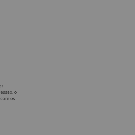
or
ressão, o
a com os