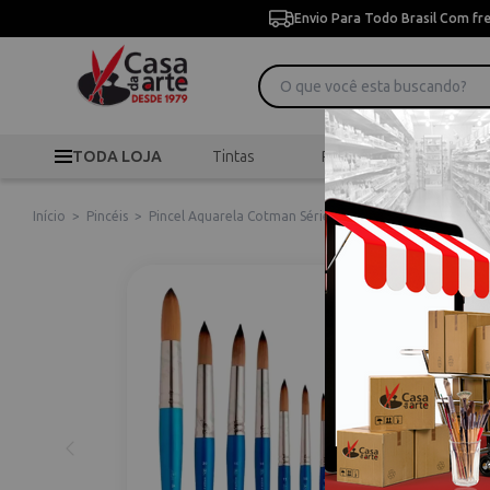
Envio Para Todo Brasil Com fr
TODA LOJA
Tintas
Pincéis
Desen
Início
>
Pincéis
>
Pincel Aquarela Cotman Série 111 Winsor & Newton