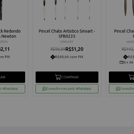
ack Redondo
Pincel Chato Artistico Sinoart -
Pincel Cha
& Newton
SFB0235
EWTON
SINOART
WINS
2,11
R$51,20
R$56,89
R$442
om PIX
R$48,64 com PIX
R$3
6
x
d
RAR
COMPRAR
lo WhatsApp
Consulte-nos pelo WhatsApp
Consulte