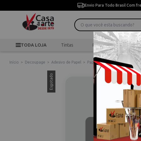
Envio Para Todo Brasil Com fr
TODA LOJA
Tintas
Pincéis
Desen
Início
>
Decoupage
>
Adesivo de Papel
>
Papel de Seda para Decoupage 
Esgotado