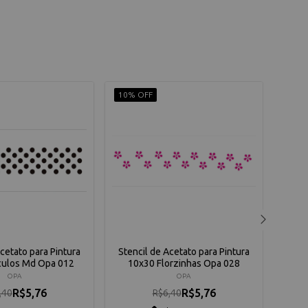
10% OFF
10% 
Acetato para Pintura
Stencil de Acetato para Pintura
Sten
culos Md Opa 012
10x30 Florzinhas Opa 028
OPA
OPA
R$5,76
R$5,76
,40
R$6,40