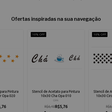
Ofertas inspiradas na sua navegação
10% OFF
10% OFF
para Pintura
Stencil de Acetato para Pintura
Stencil de 
Gr Opa 020
10x30 Cha Opa 010
10x30 Cir
OPA
,76
R$5,76
R$6,40
R$6