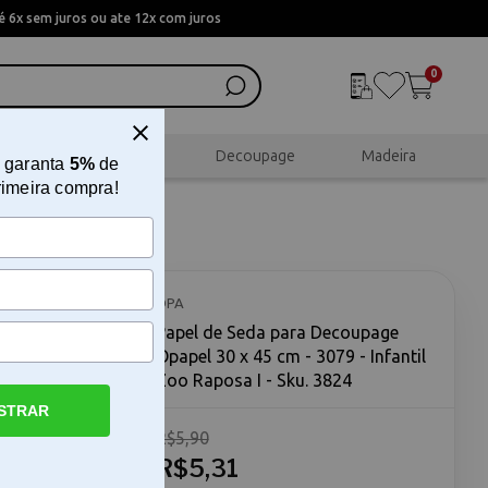
 6x sem juros ou ate 12x com juros
0
al
Scrapbook
Decoupage
Madeira
 garanta
5%
de
rimeira compra!
papel 30
sa I
OPA
Papel de Seda para Decoupage
Opapel 30 x 45 cm - 3079 - Infantil
Zoo Raposa I - Sku. 3824
STRAR
R$5,90
x 45 cm
 para
R$5,31
l Zoo