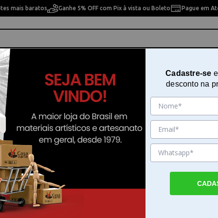
etes mais baratos
Ganhe 5% OFF com Pix à vista ou Boleto
Pague em Até
ho
Cavaletes
Pintura Artística
Pintura Artesan
Cadastre-se
e
desconto na p
Opapel 30 x 45 cm - 3079 - Infantil Zoo Raposa I
Papel de Seda para Decoupage O
x 45 cm - 3079 - Infantil Zoo Rapo
Sku. 3824
Detalhes do Produto
CADA
Papel de Seda para Decoupage Opapel 30 
3079 Infantil Zoo Raposa I O Papel de Seda
Decoupage Opapel 30 x 45 cm 3079 Infanti