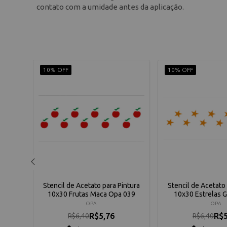
contato com a umidade antes da aplicação.
10% OFF
10% OFF
ntura
Stencil de Acetato para Pintura
Stencil de Acetato 
05
10x30 Frutas Maca Opa 039
10x30 Estrelas 
OPA
OPA
R$5,76
R$5
R$6,40
R$6,40