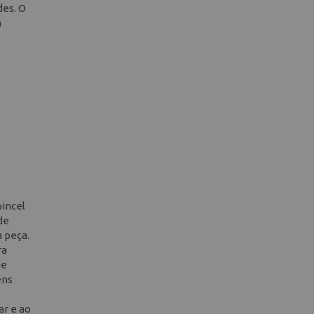
des. O
a
pincel
de
a peça.
ra
de
ens
ar e ao