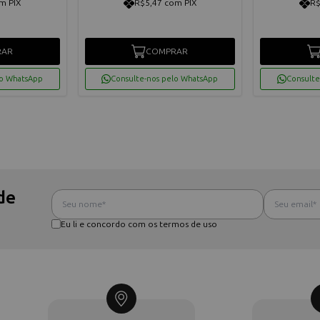
m PIX
R$5,47 com PIX
R$
RAR
COMPRAR
lo WhatsApp
Consulte-nos pelo WhatsApp
Consulte
de
Eu li e concordo com os termos de uso