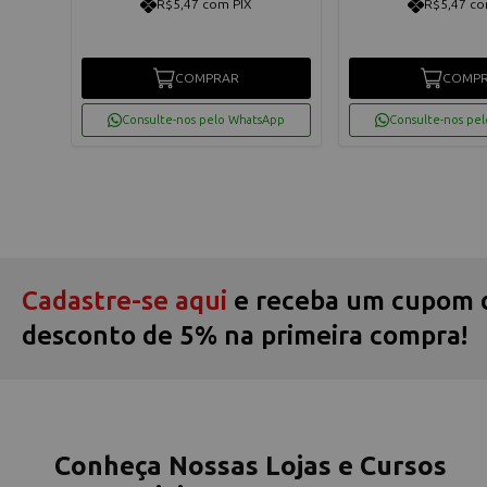
R$5,47 com PIX
R$5,47 co
COMPRAR
COMP
App
Consulte-nos pelo WhatsApp
Consulte-nos pe
Cadastre-se aqui
e receba um cupom 
desconto de 5% na primeira compra!
Conheça Nossas Lojas e Cursos