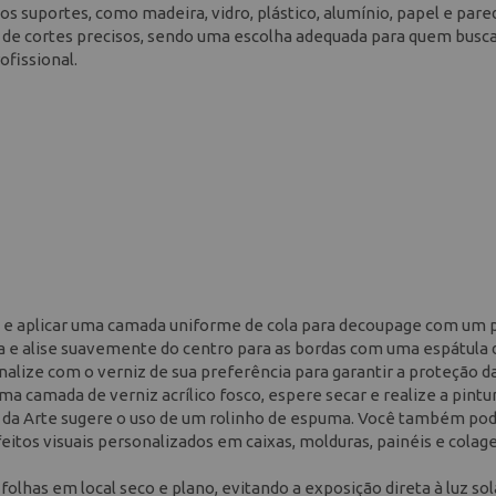
s suportes, como madeira, vidro, plástico, alumínio, papel e pare
o de cortes precisos, sendo uma escolha adequada para quem busc
ofissional.
cie e aplicar uma camada uniforme de cola para decoupage com um 
da e alise suavemente do centro para as bordas com uma espátula 
inalize com o verniz de sua preferência para garantir a proteção d
ma camada de verniz acrílico fosco, espere secar e realize a pintu
a da Arte sugere o uso de um rolinho de espuma. Você também po
feitos visuais personalizados em caixas, molduras, painéis e colag
olhas em local seco e plano, evitando a exposição direta à luz sol