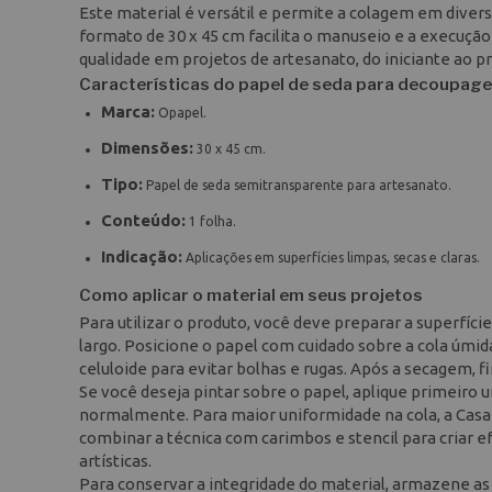
Este material é versátil e permite a colagem em diverso
formato de 30 x 45 cm facilita o manuseio e a execuçã
qualidade em projetos de artesanato, do iniciante ao pr
Características do papel de seda para decoupage
Marca:
Opapel.
Dimensões:
30 x 45 cm.
Tipo:
Papel de seda semitransparente para artesanato.
Conteúdo:
1 folha.
Indicação:
Aplicações em superfícies limpas, secas e claras.
Como aplicar o material em seus projetos
Para utilizar o produto, você deve preparar a superfí
largo. Posicione o papel com cuidado sobre a cola úmi
celuloide para evitar bolhas e rugas. Após a secagem, f
Se você deseja pintar sobre o papel, aplique primeiro u
normalmente. Para maior uniformidade na cola, a Cas
combinar a técnica com carimbos e stencil para criar e
artísticas.
Para conservar a integridade do material, armazene as f