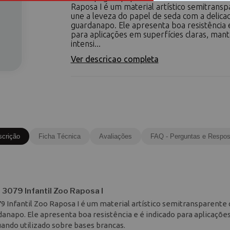
Raposa I é um material artístico semitrans
une a leveza do papel de seda com a delic
guardanapo. Ele apresenta boa resistência e
para aplicações em superfícies claras, man
intensi...
Ver descricao completa
scrição
Ficha Técnica
Avaliações
FAQ - Perguntas e Respos
3079 Infantil Zoo Raposa I
 Infantil Zoo Raposa I é um material artístico semitransparente
danapo. Ele apresenta boa resistência e é indicado para aplicaçõ
uando utilizado sobre bases brancas.