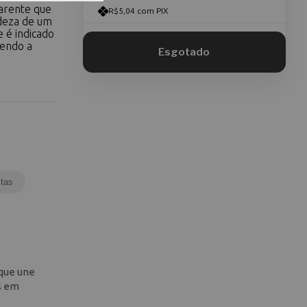
parente que
R$5,04 com PIX
adeza de um
 é indicado
tendo a
tas
 que une
es em