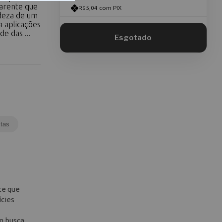
parente que
R$5,04 com PIX
adeza de um
a aplicações
e das ...
tas
te que
ícies
em busca