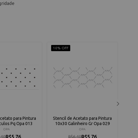
gridade
10% OFF
10% 
Acetato para Pintura
Stencil de Acetato para Pintura
Sten
culos Pq Opa 013
10x30 Galinheiro Gr Opa 029
10x
OPA
OPA
R$5,76
R$5,76
,40
R$6,40