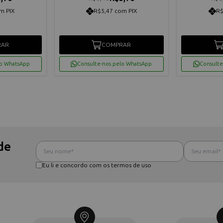
m PIX
R$5,47 com PIX
R$
RAR
COMPRAR
lo WhatsApp
Consulte-nos pelo WhatsApp
Consulte
de
Eu li e concordo com os termos de uso