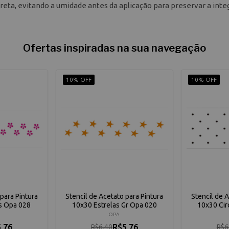
ireta, evitando a umidade antes da aplicação para preservar a inte
Ofertas inspiradas na sua navegação
10% OFF
10% OFF
para Pintura
Stencil de Acetato para Pintura
Stencil de 
s Opa 028
10x30 Estrelas Gr Opa 020
10x30 Cir
OPA
,76
R$5,76
R$6,40
R$6