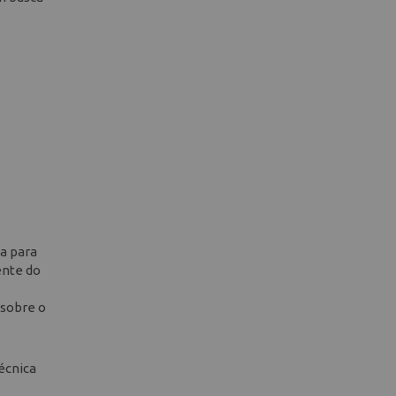
la para
ente do
 sobre o
técnica