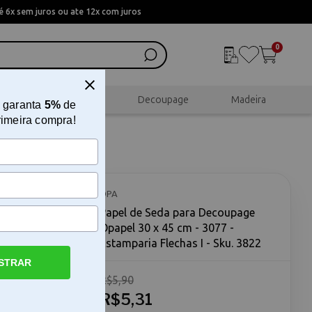
 6x sem juros ou ate 12x com juros
0
al
Scrapbook
Decoupage
Madeira
 garanta
5%
de
rimeira compra!
papel 30
s I
OPA
Papel de Seda para Decoupage
Opapel 30 x 45 cm - 3077 -
Estamparia Flechas I - Sku. 3822
STRAR
R$5,90
 45 cm -
a para
R$5,31
amparia