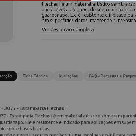
Flechas I é um material artístico semitrans
une a leveza do papel de seda com a delic
guardanapo. Ele é resistente e indicado par
em superfícies claras, mantendo a intensidad
Ver descricao completa
scrição
Ficha Técnica
Avaliações
FAQ - Perguntas e Respos
 3077 - Estamparia Flechas I
77 - Estamparia Flechas I é um material artístico semitransparen
uardanapo. Ele é resistente e indicado para aplicações em superf
ado sobre bases brancas.
nuseio e permite cortes precisos. É uma escolha versátil para qu