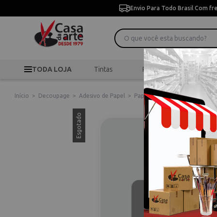
Envio Para Todo Brasil Com fr
TODA LOJA
Tintas
Pincéis
Desen
Início
>
Decoupage
>
Adesivo de Papel
>
Papel de Seda para Decoupage 
Esgotado