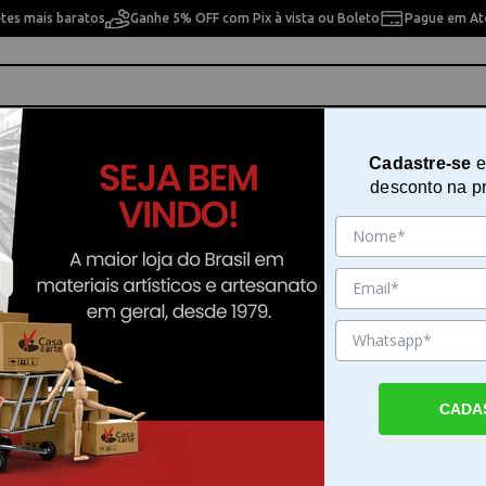
etes mais baratos
Ganhe 5% OFF com Pix à vista ou Boleto
Pague em Até
ho
Cavaletes
Pintura Artística
Pintura Artesan
Cadastre-se
e
desconto na p
Opapel 30 x 45 cm - 3077 - Estamparia Flechas I
Papel de Seda para Decoupage O
x 45 cm - 3077 - Estamparia Flecha
Sku. 3822
Detalhes do Produto
CADA
Papel de Seda para Decoupage Opapel 30 x
3077 - Estamparia Flechas I O Papel de Sed
Decoupage Opapel 30 x 45 cm - 3077 - Est