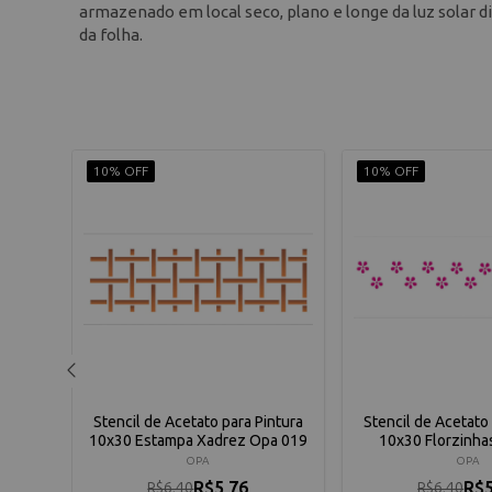
armazenado em local seco, plano e longe da luz solar d
da folha.
10% OFF
10% OFF
ntura
Stencil de Acetato para Pintura
Stencil de Acetato 
 039
10x30 Estampa Xadrez Opa 019
10x30 Florzinha
OPA
OPA
R$5,76
R$5
R$6,40
R$6,40