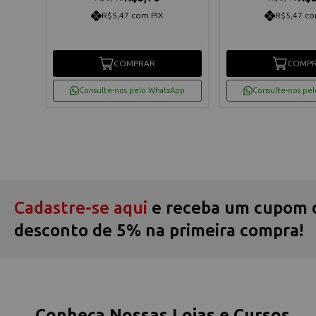
R$5,47 com PIX
R$5,47 co
COMPRAR
COMP
App
Consulte-nos pelo WhatsApp
Consulte-nos pe
Cadastre-se aqui
e receba um cupom 
desconto de 5% na primeira compra!
Conheça Nossas Lojas e Cursos