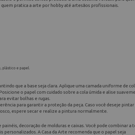
quem pratica a arte por hobby até artesãos profissionais.
 plástico e papel.
antindo que a base seja clara. Aplique uma camada uniforme de co
Posicione o papel com cuidado sobre a cola úmida e alise suavem
ra evitar bolhas e rugas.
ferência para garantir a proteção da peça. Caso você deseje pintar
fosco, espere secar e realize a pintura normalmente.
 de painéis, decoração de molduras e caixas. Você pode combinar a 
uais personalizados. A Casa da Arte recomenda que o papel seja