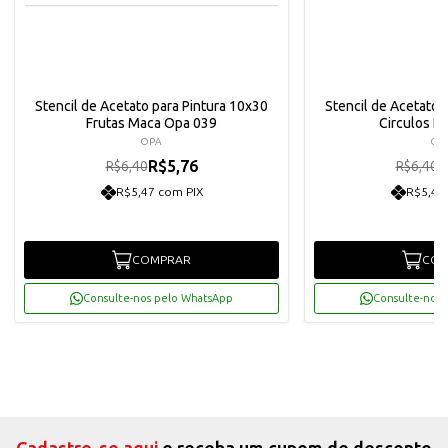
Stencil de Acetato para Pintura 10x30
Stencil de Acetato 
Frutas Maca Opa 039
Circulos P
OPA
OP
R$5,76
R
R$6,40
R$6,40
R$5,47 com PIX
R$5,47
COMPRAR
COM
Consulte-nos pelo WhatsApp
Consulte-nos 