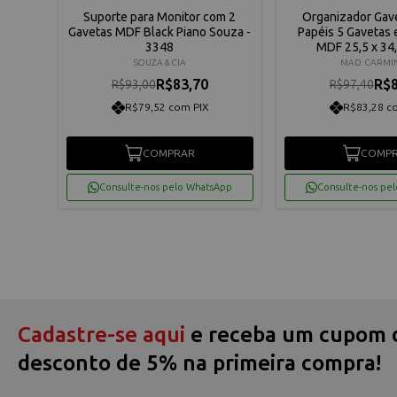
etas
Suporte para Monitor com 2
Organizador Gave
co
Gavetas MDF Black Piano Souza -
Papéis 5 Gavetas
3348
MDF 25,5 x 34,
SOUZA & CIA
MAD. CARM
R$83,70
R$8
R$93,00
R$97,40
R$79,52 com PIX
R$83,28 c
os
COMPRAR
COMP
App
Consulte-nos pelo WhatsApp
Consulte-nos pe
Cadastre-se aqui
e receba um cupom 
desconto de 5% na primeira compra!