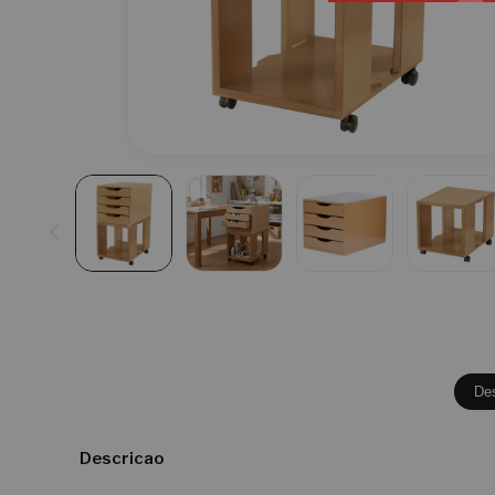
De
Descricao