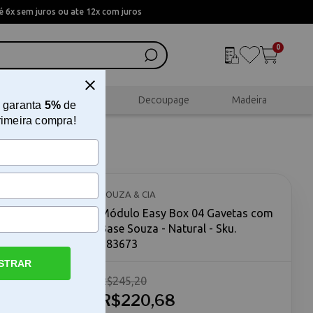
 6x sem juros ou ate 12x com juros
0
al
Scrapbook
Decoupage
Madeira
 garanta
5%
de
rimeira compra!
m Base
SOUZA & CIA
Módulo Easy Box 04 Gavetas com
Base Souza - Natural - Sku.
183673
STRAR
R$245,20
a - Natural
uza -
R$220,68
ou estudo