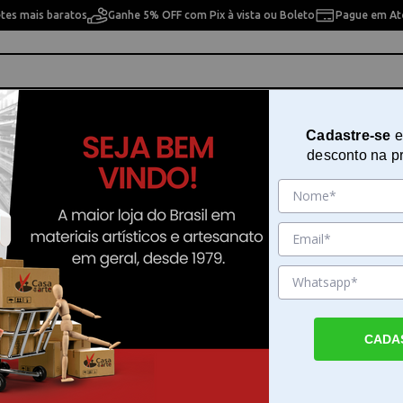
etes mais baratos
Ganhe 5% OFF com Pix à vista ou Boleto
Pague em Até
ho
Cavaletes
Pintura Artística
Pintura Artesan
Cadastre-se
e
desconto na p
as com Base Souza - Natural
Módulo Easy Box 04 Gavetas co
Souza - Natural
Sku. 183673
Detalhes do Produto
CADA
Módulo Easy Box 04 Gavetas com Base Souz
O Módulo Easy Box 04 Gavetas com Base So
Natural organiza seu ambiente de trabalho 