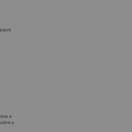
spaços
stas e
sobre a