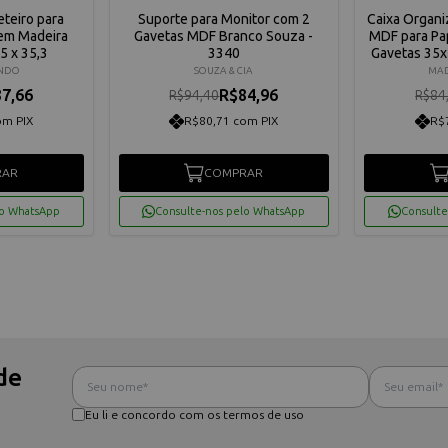
teiro para
Suporte para Monitor com 2
Caixa Organi
 em Madeira
Gavetas MDF Branco Souza -
MDF para Pap
5 x 35,3
3340
Gavetas 35
INDO
SOUZA & CIA
MAD
7,66
R$84,96
R$94,40
R$84
om PIX
R$80,71 com PIX
R$
RAR
COMPRAR
lo WhatsApp
Consulte-nos pelo WhatsApp
Consulte
de
Eu li e concordo com os termos de uso