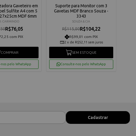
zadora Gaveteiro em
Suporte para Monitor com 3
Sup
el Sulfite A4 com 5
Gavetas MDF Branco Souza -
Gav
x27x25cm MDF 6mm
3343
. CARMINDO
SOUZA & CIA
R$76,05
R$104,22
,50
R$115,80
72,25 com PIX
R$99,01 com PIX
2
x
de
R$52,11
sem juros
COMPRAR
SEM ESTOQUE
-nos pelo WhatsApp
Consulte-nos pelo WhatsApp