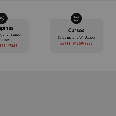
pinas
Cursos
c, 207 - Cambuí,
Saiba mais no Whatsapp
mpinas
55 (11) 94250-7277
 3254-7355