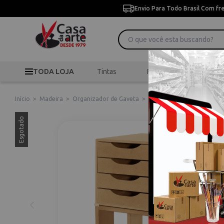
Envio Para Todo Brasil Com fr
TODA LOJA
Tintas
Pincéis
Desen
Início
>
Madeira
>
Organizador de Gaveta
>
Módulo Easy Box 04 Gavet
Esgotado