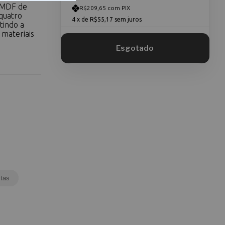
m MDF de
R$209,65 com PIX
 quatro
4
x de
R$55,17
sem juros
tindo a
 materiais
tas