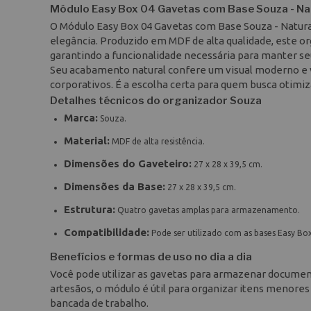
Módulo Easy Box 04 Gavetas com Base Souza - Na
O Módulo Easy Box 04 Gavetas com Base Souza - Natura
elegância. Produzido em MDF de alta qualidade, este o
garantindo a funcionalidade necessária para manter s
Seu acabamento natural confere um visual moderno e ve
corporativos. É a escolha certa para quem busca otimiz
Detalhes técnicos do organizador Souza
Marca:
Souza.
Material:
MDF de alta resistência.
Dimensões do Gaveteiro:
27 x 28 x 39,5 cm.
Dimensões da Base:
27 x 28 x 39,5 cm.
Estrutura:
Quatro gavetas amplas para armazenamento.
Compatibilidade:
Pode ser utilizado com as bases Easy Bo
Benefícios e formas de uso no dia a dia
Você pode utilizar as gavetas para armazenar documento
artesãos, o módulo é útil para organizar itens menores
bancada de trabalho.