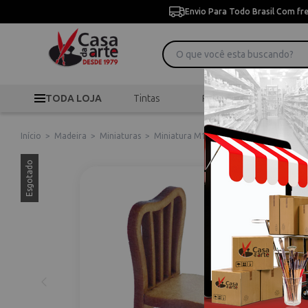
Envio Para Todo Brasil Com fr
TODA LOJA
Tintas
Pincéis
Desen
Início
>
Madeira
>
Miniaturas
>
Miniatura M1067 Cadeira Ondular
Esgotado