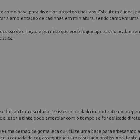
 como base para diversos projetos criativos. Este item é ideal p
lizar a ambientação de casinhas em miniatura, sendo também uma
processo de criação e permite que você foque apenas no acabamen
ística.
e e fiel ao tom escolhido, existe um cuidado importante no prepar
e a laser, a tinta pode amarelar com o tempo se for aplicada dire
ue uma demão de goma laca ou utilize uma base para artesanato 
ege a camada de cor, assegurando um resultado profissional tanto 