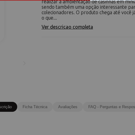
realizar a ambientação de casinhas em mini
sendo também uma opção interessante pa
colecionadores. O produto chega até você 
o que...
Ver descricao completa
scrição
Ficha Técnica
Avaliações
FAQ - Perguntas e Respos