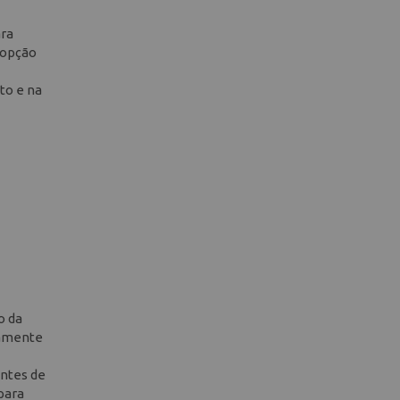
ara
 opção
to e na
o da
tamente
antes de
para