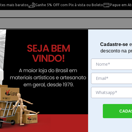
etes mais baratos
Ganhe 5% OFF com Pix à vista ou Boleto
Pague em Até
ho
Cavaletes
Pintura Artística
Pintura Artesan
Cadastre-se
e
desconto na p
Miniatura M1067 Cadeira Ondula
Sku. 145103
Detalhes do Produto
CADA
Miniatura Cadeira Ondular para artesanato 
Cadeira Ondular é produzida em MDF e se
base para diversos projetos criativos. Este i
para quem trabalha com pintura, Scrapdeco