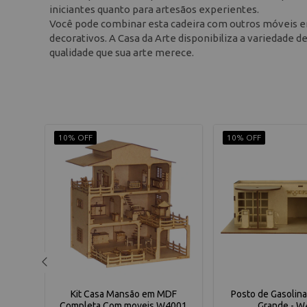
iniciantes quanto para artesãos experientes.
Você pode combinar esta cadeira com outros móveis e
decorativos. A Casa da Arte disponibiliza a variedade d
qualidade que sua arte merece.
10% OFF
10% OFF
W4028
Kit Casa Mansão em MDF
Posto de Gasolin
.
Completa Com moveis W4001
Grande - W