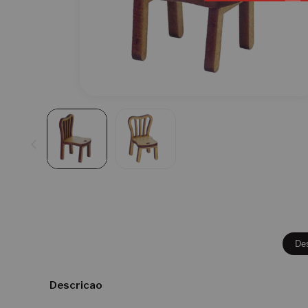
De
Descricao