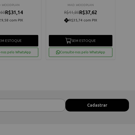
. WOODPLAN
MAD. WOODPLAN
R$31,14
R$37,62
,60
R$41,80
29,58 com PIX
R$35,74 com PIX
EM ESTOQUE
SEM ESTOQUE
-nos pelo WhatsApp
Consulte-nos pelo WhatsApp