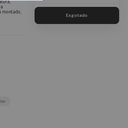
atura,
ra
já montado,
tas