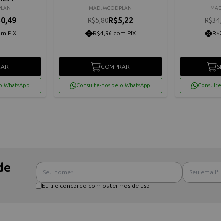
PLAN
MAD. WOODPLAN
MAD
0,49
R$5,22
R$5,80
R$34
om PIX
R$4,96 com PIX
R$
RAR
COMPRAR
S
lo WhatsApp
Consulte-nos pelo WhatsApp
Consulte
de
Eu li e concordo com os termos de uso