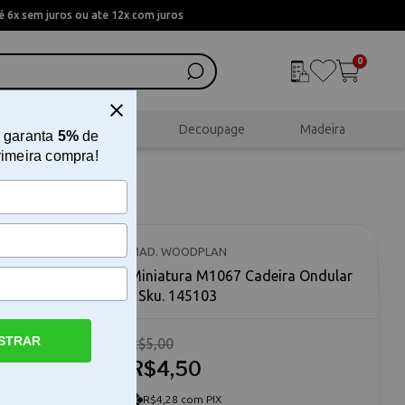
 6x sem juros ou ate 12x com juros
0
al
Scrapbook
Decoupage
Madeira
 garanta
5%
de
rimeira compra!
r
MAD. WOODPLAN
Miniatura M1067 Cadeira Ondular
- Sku. 145103
STRAR
R$5,00
A Miniatura
rve como
R$4,50
tem é ideal
r ou deseja
R$4,28 com PIX