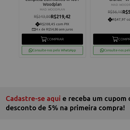
Woodplan
MAD. WOOD
MAD. WOODPLAN
R$5
R$56,10
R$219,42
R$243,80
R$47,97 c
R$208,45 com PIX
4
x
de
R$54,86
sem juros
COMPRAR
COMP
App
Consulte-nos pelo WhatsApp
Consulte-nos pe
Cadastre-se aqui
e receba um cupom 
desconto de 5% na primeira compra!