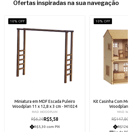
Ofertas inspiradas na sua navegação
10% OFF
10% OFF
Miniatura em MDF Escada Puleiro
Kit Casinha Com Mo
Woodplan 11 x 12,8 x 3 cm - M1024
Woodplan Pa
MAD. WOODPLAN
MAD. WO
R$5,58
R
R$6,20
R$147,80
R$5,30 com PIX
R$126,3