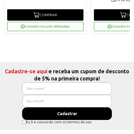
2
x
de
R$66
COMPRAR
COM
Consulte-nos pelo WhatsApp
Consulte-nos 
Cadastre-se aqui
e receba um cupom de desconto
de 5% na primeira compra!
Eu li e concordo com os termos de uso