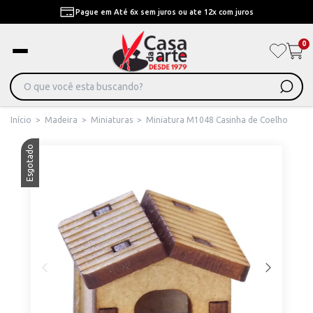
Pague em Até 6x sem juros ou ate 12x com juros
0
Início
>
Madeira
>
Miniaturas
>
Miniatura M1048 Casinha de Coelho
Esgotado