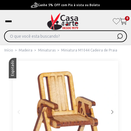
Pague em Até 6x sem juros ou ate 12x com juros
0
Início
>
Madeira
>
Miniaturas
>
Miniatura M1044 Cadeira de Praia
Esgotado