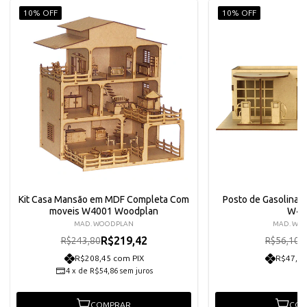
10% OFF
10% OFF
Kit Casa Mansão em MDF Completa Com
Posto de Gasolina 
moveis W4001 Woodplan
W40
MAD. WOODPLAN
MAD. WO
R$219,42
R
R$243,80
R$56,10
R$208,45 com PIX
R$47,97
4
x
de
R$54,86
sem juros
COMPRAR
COM