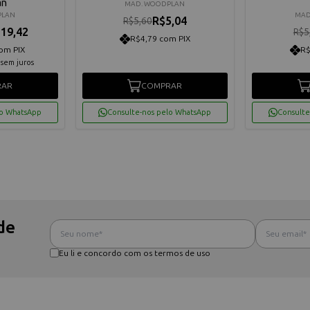
an
MAD. WOODPLAN
PLAN
MAD
R$5,04
R$5,60
19,42
R$5
R$4,79 com PIX
om PIX
R$
sem juros
RAR
COMPRAR
lo WhatsApp
Consulte-nos pelo WhatsApp
Consulte
de
Eu li e concordo com os termos de uso