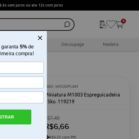
 6x sem juros ou ate 12x com juros
0
al
Scrapbook
Decoupage
Madeira
 garanta
5%
de
rimeira compra!
a
MAD. WOODPLAN
Miniatura M1003 Espreguicadeira
- Sku. 119219
STRAR
R$7,40
A Miniatura
MDF, ideal
R$6,66
hamento e
omo base
R$6,33 com PIX