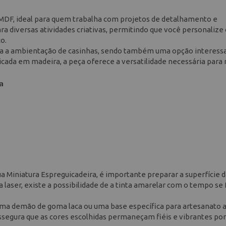
MDF, ideal para quem trabalha com projetos de detalhamento e
a diversas atividades criativas, permitindo que você personalize
o.
para a ambientação de casinhas, sendo também uma opção interess
icada em madeira, a peça oferece a versatilidade necessária para
a
ua Miniatura Espreguicadeira, é importante preparar a superfície 
laser, existe a possibilidade de a tinta amarelar com o tempo se 
uma demão de goma laca ou uma base específica para artesanato 
 assegura que as cores escolhidas permaneçam fiéis e vibrantes po