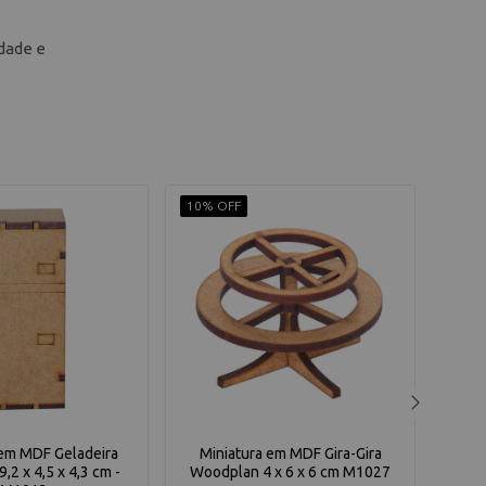
idade e
10% OFF
10% 
 em MDF Geladeira
Miniatura em MDF Gira-Gira
Min
,2 x 4,5 x 4,3 cm -
Woodplan 4 x 6 x 6 cm M1027