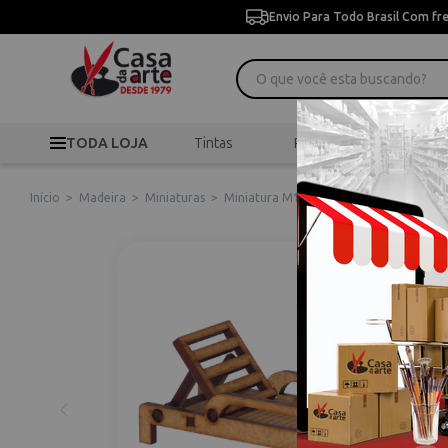
Envio Para Todo Brasil Com fr
TODA LOJA
Tintas
Pincéis
Desen
Início
>
Madeira
>
Miniaturas
>
Miniatura M1003 Espreguicadeira