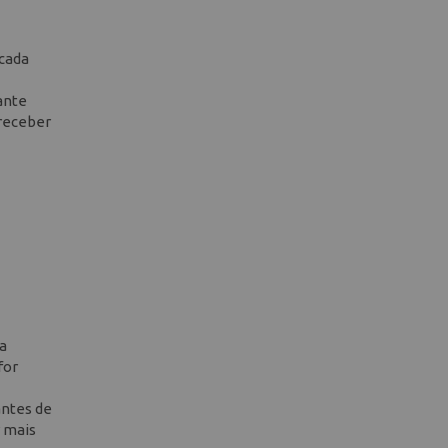
 cada
ante
 receber
da
for
antes de
r mais