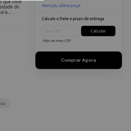
do que você
Atenção, última peça!
sidade do
ara...
Calcule o frete e prazo de entrega
Entregas para o CEP:
Calcular
Não sei meu CEP
tas