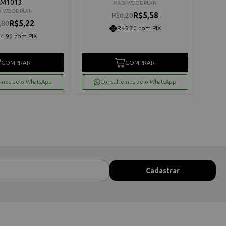
M1013
MAD. WOODPLAN
. WOODPLAN
R$5,58
R$6,20
R$5,22
,80
R$5,30 com PIX
4,96 com PIX
COMPRAR
COMPRAR
-nos pelo WhatsApp
Consulte-nos pelo WhatsApp