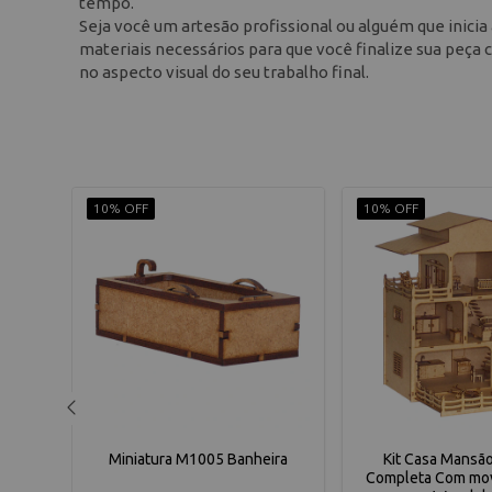
tempo.
Seja você um artesão profissional ou alguém que inicia 
materiais necessários para que você finalize sua peça c
no aspecto visual do seu trabalho final.
10% OFF
10% OFF
em MDF
Miniatura M1005 Banheira
Kit Casa Mansã
ntura
Completa Com mo