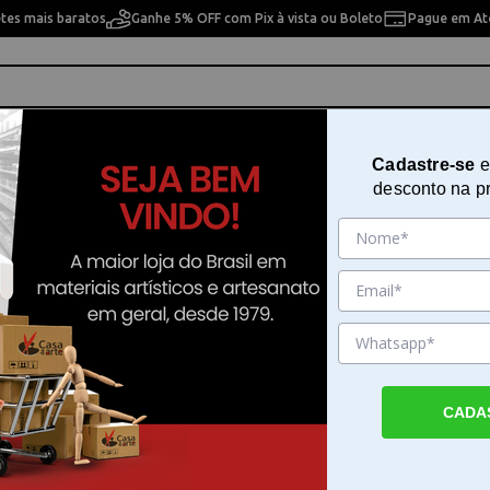
etes mais baratos
Ganhe 5% OFF com Pix à vista ou Boleto
Pague em Até
ho
Cavaletes
Pintura Artística
Pintura Artesan
Cadastre-se
e
desconto na p
Miniatura M1003 Espreguicadeir
Sku. 119219
Detalhes do Produto
CADA
Miniatura Espreguicadeira para artesanato 
Espreguicadeira é uma peça produzida em 
para quem trabalha com projetos de detal
composição de cenários. Este item serve c