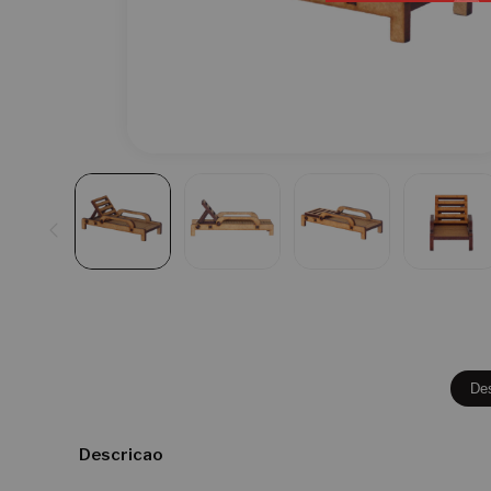
De
Descricao