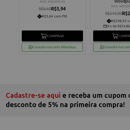
Woodpl
MAD. WOODPLAN
MAD. WOOD
R$5,94
R$6,60
R$2
R$243,80
R$5,64 com PIX
R$208,45 c
os
4
x
de
R$54,86
COMPRAR
COMP
App
Consulte-nos pelo WhatsApp
Consulte-nos pe
Cadastre-se aqui
e receba um cupom 
desconto de 5% na primeira compra!