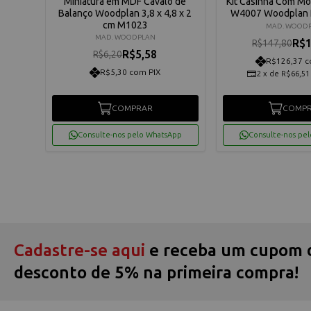
ozinha
Miniatura em MDF Cavalo de
Kit Casinha Com M
Balanço Woodplan 3,8 x 4,8 x 2
W4007 Woodplan P
cm M1023
MAD. WOOD
MAD. WOODPLAN
R$1
R$147,80
R$5,58
R$6,20
R$126,37 c
R$5,30 com PIX
2
x
de
R$66,51
COMPRAR
COMP
App
Consulte-nos pelo WhatsApp
Consulte-nos pe
Cadastre-se aqui
e receba um cupom 
desconto de 5% na primeira compra!