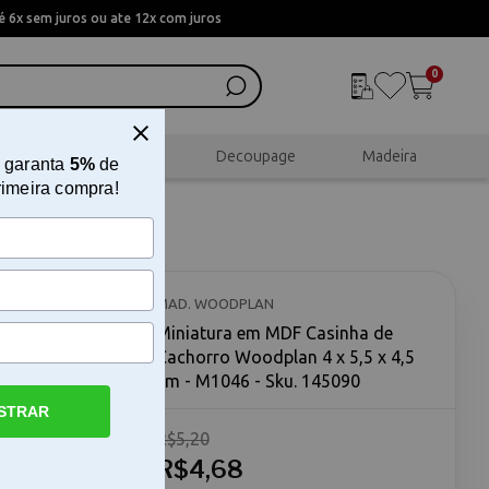
 6x sem juros ou ate 12x com juros
0
al
Scrapbook
Decoupage
Madeira
 garanta
5%
de
rimeira compra!
chorro
6
MAD. WOODPLAN
Miniatura em MDF Casinha de
Cachorro Woodplan 4 x 5,5 x 4,5
cm - M1046 - Sku. 145090
STRAR
R$5,20
odplan 4 x
de
R$4,68
a peça