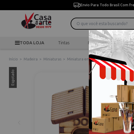
Envio Para Todo Brasil Com fr
TODA LOJA
Tintas
Pincéis
Desen
Início
>
Madeira
>
Miniaturas
>
Miniatura em MDF Casinha de Cachorro 
Esgotado