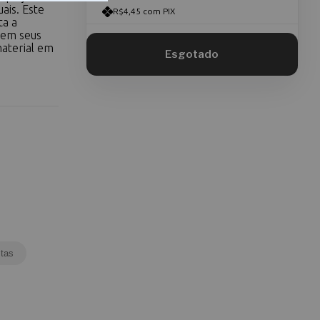
ais. Este
R$4,45 com PIX
ta a
 em seus
material em
tas