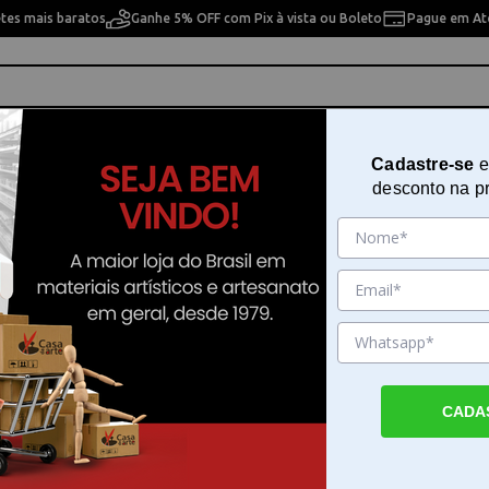
etes mais baratos
Ganhe 5% OFF com Pix à vista ou Boleto
Pague em Até
ho
Cavaletes
Pintura Artística
Pintura Artesan
Cadastre-se
e
desconto na p
Woodplan 4 x 5,5 x 4,5 cm - M1046
Miniatura em MDF Casinha de Ca
Woodplan 4 x 5,5 x 4,5 cm - M104
Sku. 145090
Detalhes do Produto
CADA
Miniatura em MDF Casinha de Cachorro Wo
5,5 x 4,5 cm - A Miniatura em MDF Casinha 
Cachorro Woodplan 4 x 5,5 x 4,5 cm - é um