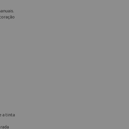
anuais.
ecoração
 a tinta
arada