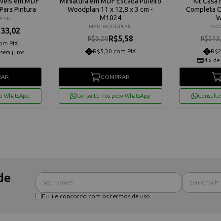
oveis em MDF
Miniatura em MDF Escada Puleiro
Kit Cas
ara Pintura
Woodplan 11 x 12,8 x 3 cm -
Completa 
M1024
W
PLAN
MAD. WOODPLAN
MAD
33,02
R$5,58
R$6,20
R$243
om PIX
R$5,30 com PIX
R$2
sem juros
4
x
d
RAR
COMPRAR
lo WhatsApp
Consulte-nos pelo WhatsApp
Consulte
de
Eu li e concordo com os termos de uso