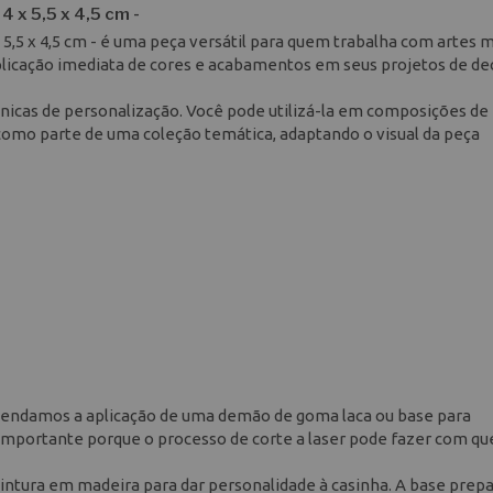
 x 5,5 x 4,5 cm -
,5 x 4,5 cm - é uma peça versátil para quem trabalha com artes m
 aplicação imediata de cores e acabamentos em seus projetos de d
nicas de personalização. Você pode utilizá-la em composições de
como parte de uma coleção temática, adaptando o visual da peça
omendamos a aplicação de uma demão de goma laca ou base para
é importante porque o processo de corte a laser pode fazer com que
e pintura em madeira para dar personalidade à casinha. A base prep