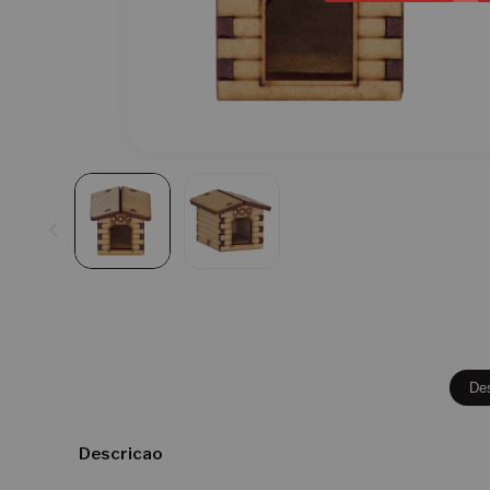
De
Descricao