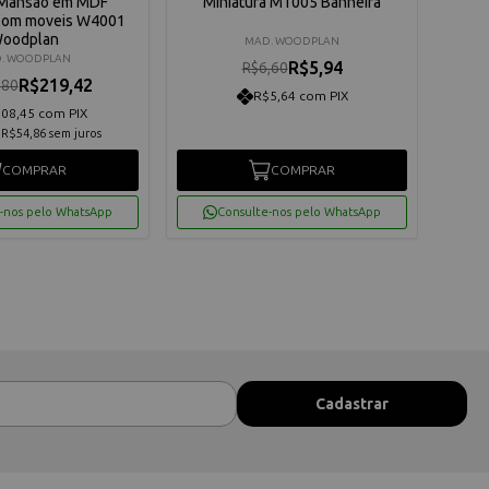
a Mansão em MDF
Miniatura M1005 Banheira
Min
Com moveis W4001
Woo
oodplan
MAD. WOODPLAN
. WOODPLAN
R$5,94
R$6,60
R$219,42
,80
R$5,64 com PIX
08,45 com PIX
e
R$54,86
sem juros
COMPRAR
COMPRAR
-nos pelo WhatsApp
Consulte-nos pelo WhatsApp