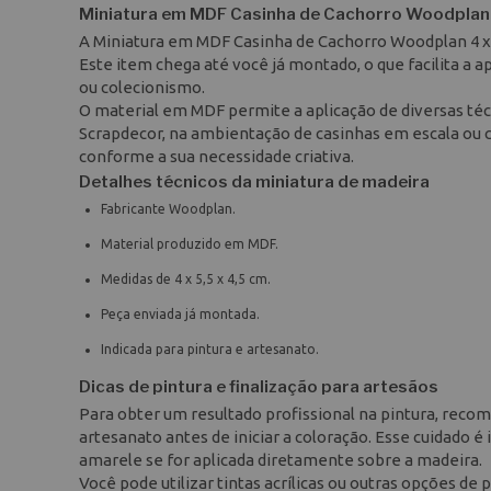
Miniatura em MDF Casinha de Cachorro Woodplan 4
A Miniatura em MDF Casinha de Cachorro Woodplan 4 x 5
Este item chega até você já montado, o que facilita a
ou colecionismo.
O material em MDF permite a aplicação de diversas téc
Scrapdecor, na ambientação de casinhas em escala ou 
conforme a sua necessidade criativa.
Detalhes técnicos da miniatura de madeira
Fabricante Woodplan.
Material produzido em MDF.
Medidas de 4 x 5,5 x 4,5 cm.
Peça enviada já montada.
Indicada para pintura e artesanato.
Dicas de pintura e finalização para artesãos
Para obter um resultado profissional na pintura, rec
artesanato antes de iniciar a coloração. Esse cuidado 
amarele se for aplicada diretamente sobre a madeira.
Você pode utilizar tintas acrílicas ou outras opções d