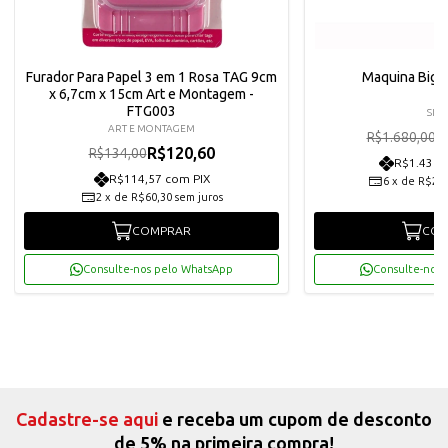
Furador Para Papel 3 em 1 Rosa TAG 9cm
Maquina Big 
x 6,7cm x 15cm Art e Montagem -
FTG003
SIZZ
ART E MONTAGEM
R
R$1.680,00
R$120,60
R$134,00
R$1.436,
R$114,57 com PIX
6
x
de
R$252
2
x
de
R$60,30
sem juros
COMPRAR
COM
Consulte-nos pelo WhatsApp
Consulte-nos 
Cadastre-se aqui
e receba um cupom de desconto
de 5% na primeira compra!