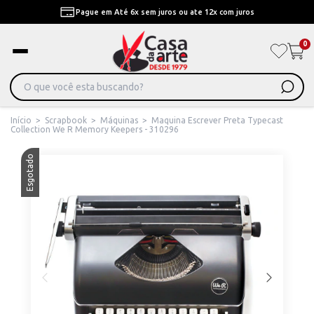
Pague em Até 6x sem juros ou ate 12x com juros
0
Início
>
Scrapbook
>
Máquinas
>
Maquina Escrever Preta Typecast
Collection We R Memory Keepers - 310296
Esgotado