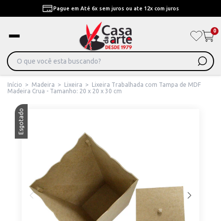
Pague em Até 6x sem juros ou ate 12x com juros
0
Início
>
Madeira
>
Lixeira
>
Lixeira Trabalhada com Tampa de MDF
Madeira Crua - Tamanho: 20 x 20 x 30 cm
Esgotado