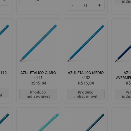
+
indi
-
+
 110
AZUL FTALICO CLARO
AZUL FTALICO MEDIO
AZU
- 145
- 152
AVERMEL
R$15,84
R$15,84
R$
Produto
Produto
Pr
el
indisponível
indisponível
indi