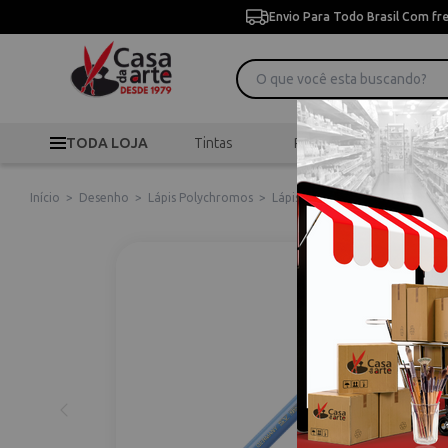
Envio Para Todo Brasil Com fr
TODA LOJA
Tintas
Pincéis
Desen
Início
>
Desenho
>
Lápis Polychromos
>
Lápis Polychromos Cores Frias 