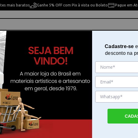
etes mais baratos
Ganhe 5% OFF com Pix à vista ou Boleto
Pague em Até
ho
Cavaletes
Pintura Artística
Pintura Artesan
Cadastre-se
e
desconto na p
Faber-castell 9201
Lápis Polychromos Cores Frias Fa
castell 9201
Sku. 7716
Detalhes do Produto
CADA
Lápis Polychromos Cores Frias Faber-caste
Lápis Polychromos Cores Frias Faber-castel
uma ferramenta de alta performance dese