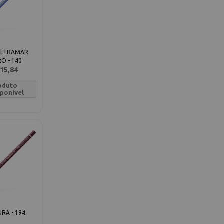
ULTRAMAR
O - 140
15,84
oduto
sponível
RA - 194