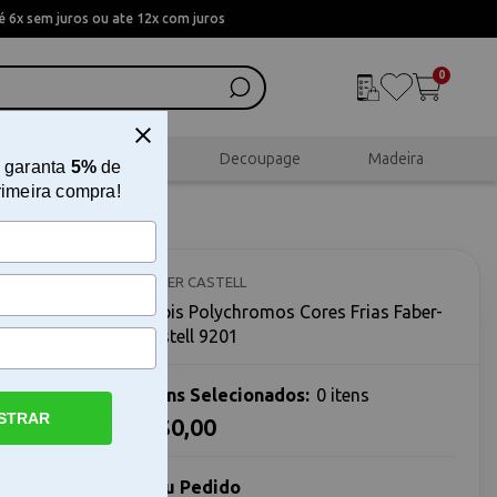
 6x sem juros ou ate 12x com juros
0
al
Scrapbook
Decoupage
Madeira
 garanta
5%
de
rimeira compra!
ber-
FABER CASTELL
Lápis Polychromos Cores Frias Faber-
castell 9201
Itens Selecionados:
0 itens
STRAR
R$0,00
ll 9201 O
l 9201 é
Seu Pedido
nvolvida