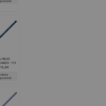
sponível
L HELIO
HADO - 151
15,84
oduto
sponível