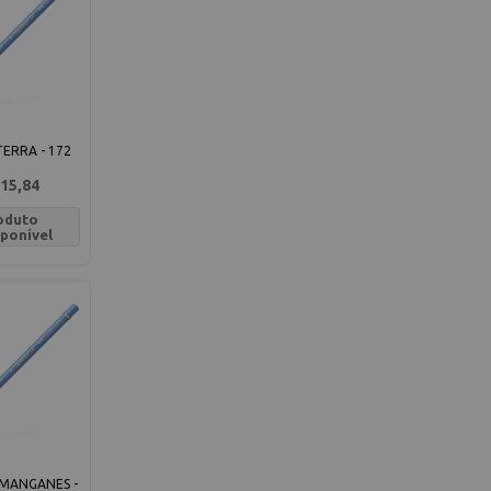
ERRA - 172
15,84
oduto
sponível
 MANGANES -