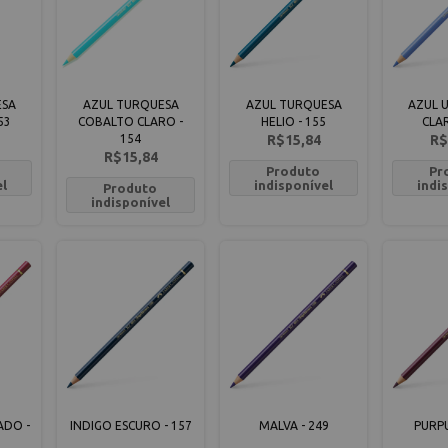
ESA
AZUL TURQUESA
AZUL TURQUESA
AZUL 
53
COBALTO CLARO -
HELIO - 155
CLAR
154
R$15,84
R$
R$15,84
Produto
Pr
el
indisponível
indi
Produto
indisponível
ADO -
INDIGO ESCURO - 157
MALVA - 249
PURPU