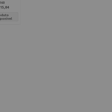
160
15,84
oduto
sponível