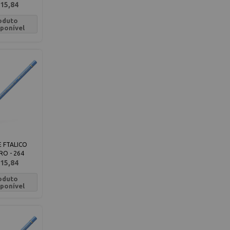
15,84
oduto
sponível
 FTALICO
RO - 264
15,84
oduto
sponível