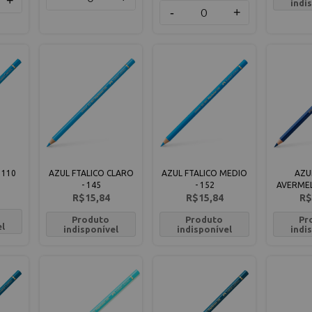
+
indi
-
+
 110
AZUL FTALICO CLARO
AZUL FTALICO MEDIO
AZU
- 145
- 152
AVERMEL
R$15,84
R$15,84
R$
Produto
Produto
Pr
el
indisponível
indisponível
indi