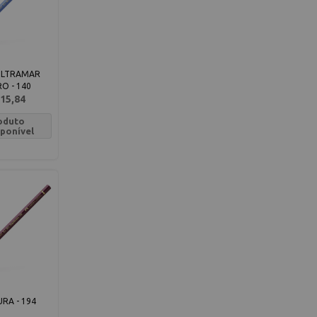
ULTRAMAR
O - 140
15,84
oduto
sponível
RA - 194