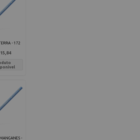
ERRA - 172
15,84
oduto
sponível
 MANGANES -