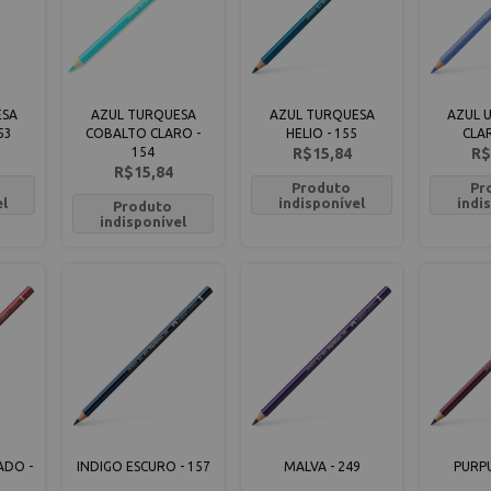
ESA
AZUL TURQUESA
AZUL TURQUESA
AZUL 
53
COBALTO CLARO -
HELIO - 155
CLAR
154
R$15,84
R$
R$15,84
Produto
Pr
el
indisponível
indi
Produto
indisponível
ADO -
INDIGO ESCURO - 157
MALVA - 249
PURPU