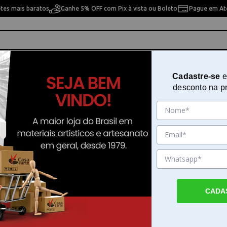
etes mais baratos
Ganhe 5% OFF com Pix à vista ou Boleto
Pague em Até
ho
Cavaletes
Pintura Artística
Pintura Artesan
Cadastre-se
e
desconto na p
Faber-castell 9201
Lápis Polychromos Cores Frias Fa
castell 9201
Sku. 7716
Detalhes do Produto
CADA
Lápis Polychromos Cores Frias Faber-caste
Lápis Polychromos Cores Frias Faber-castel
uma ferramenta de alta performance dese