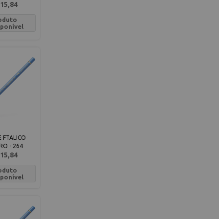
15,84
oduto
sponível
 FTALICO
RO - 264
15,84
oduto
sponível