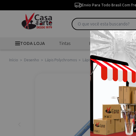
Envio Para Todo Brasil Com fr
TODA LOJA
Tintas
Pincéis
Desen
Início
>
Desenho
>
Lápis Polychromos
>
Lápis Polychromos Cores Frias 