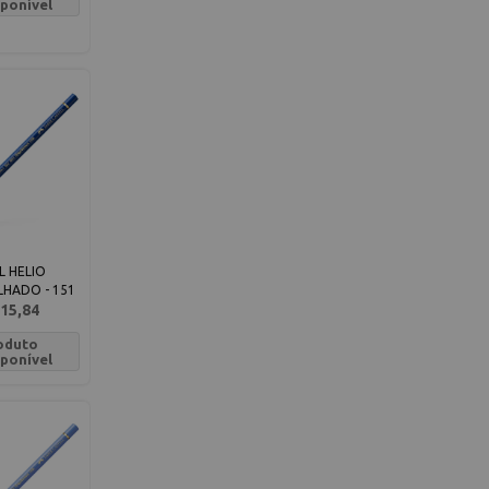
sponível
L HELIO
HADO - 151
15,84
oduto
sponível