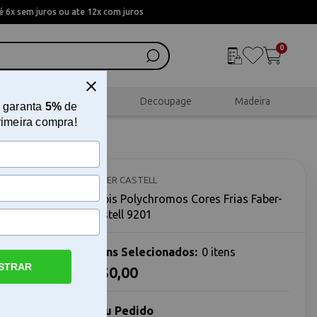
 6x sem juros ou ate 12x com juros
0
al
Scrapbook
Decoupage
Madeira
 garanta
5%
de
rimeira compra!
ber-
FABER CASTELL
Lápis Polychromos Cores Frias Faber-
castell 9201
Itens Selecionados:
0 itens
STRAR
R$0,00
ll 9201 O
l 9201 é
Seu Pedido
nvolvida