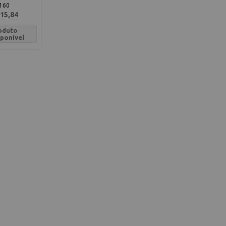
160
15,84
oduto
sponível