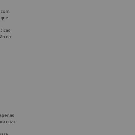
s com
 que
ticas
ção da
 apenas
ra criar
para