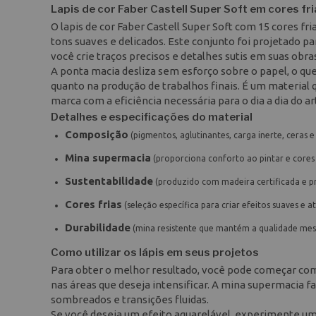
Lapis de cor Faber Castell Super Soft em cores fri
O lapis de cor Faber Castell Super Soft com 15 cores f
tons suaves e delicados. Este conjunto foi projetado 
você crie traços precisos e detalhes sutis em suas obra
A ponta macia desliza sem esforço sobre o papel, o que
quanto na produção de trabalhos finais. É um material qu
marca com a eficiência necessária para o dia a dia do art
Detalhes e especificações do material
Composição
(pigmentos, aglutinantes, carga inerte, ceras e
Mina supermacia
(proporciona conforto ao pintar e cores 
Sustentabilidade
(produzido com madeira certificada e pr
Cores frias
(seleção específica para criar efeitos suaves e a
Durabilidade
(mina resistente que mantém a qualidade me
Como utilizar os lápis em seus projetos
Para obter o melhor resultado, você pode começar com 
nas áreas que deseja intensificar. A mina supermacia fa
sombreados e transições fluidas.
Se você deseja um efeito aquarelável, experimente um