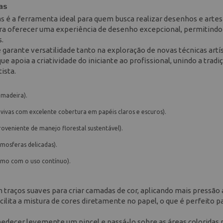
as
rias é a ferramenta ideal para quem busca realizar desenhos e arte
para oferecer uma experiência de desenho excepcional, permitindo
s.
 garante versatilidade tanto na exploração de novas técnicas artís
e apoia a criatividade do iniciante ao profissional, unindo a tradi
ista.
 madeira).
vivas com excelente cobertura em papéis claros e escuros).
oveniente de manejo florestal sustentável).
tmosferas delicadas).
smo com o uso contínuo).
traços suaves para criar camadas de cor, aplicando mais pressão
cilita a mistura de cores diretamente no papel, o que é perfeito pa
edecer levemente um pincel e passá-lo sobre as áreas coloridas 