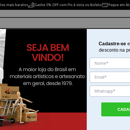
etes mais baratos
Ganhe 5% OFF com Pix à vista ou Boleto
Pague em Até
ho
Cavaletes
Pintura Artística
Pintura Artesan
Cadastre-se
e
desconto na p
es Frias Faber-castell - 120715softcf
Lápis de Cor Ecolápis Supersoft 
Frias Faber-castell - 120715softcf
Sku. 186683
Detalhes do Produto
CADA
Lapis de cor Faber Castell Super Soft em co
lapis de cor Faber Castell Super Soft com 1
frias é a ferramenta ideal para quem busca 