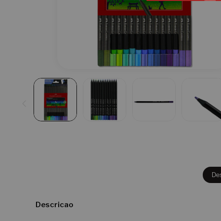
De
Descricao