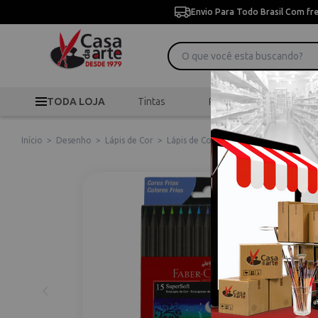
Envio Para Todo Brasil Com fr
TODA LOJA
Tintas
Pincéis
Desen
Início
>
Desenho
>
Lápis de Cor
>
Lápis de Cor Ecolápis Supersoft 15 Cor