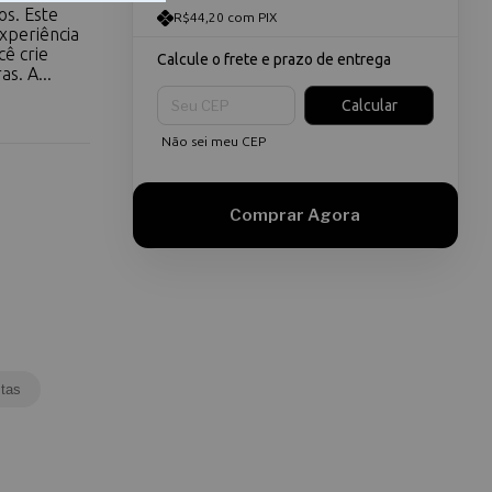
os. Este
R$44,20 com PIX
xperiência
ê crie
Calcule o frete e prazo de entrega
s. A...
Entregas para o CEP:
Calcular
Não sei meu CEP
tas