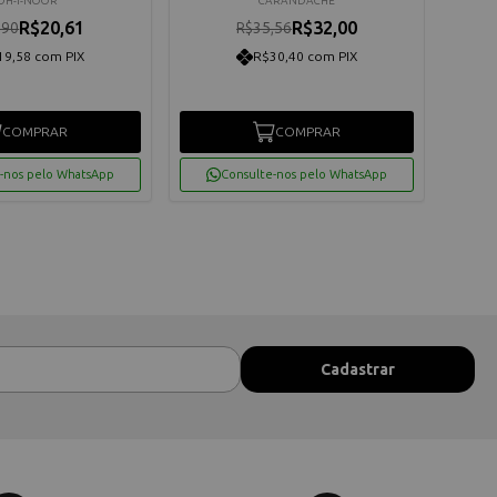
OH-I-NOOR
CARANDACHE
R$20,61
R$32,00
,90
R$35,56
19,58 com PIX
R$30,40 com PIX
COMPRAR
COMPRAR
-nos pelo WhatsApp
Consulte-nos pelo WhatsApp