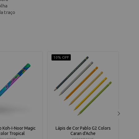
olha
da traço
10% OFF
10% 
o Koh-I-Noor Magic
Lápis de Cor Pablo G2 Colors
Lapis
color Tropical
Caran d'Ache