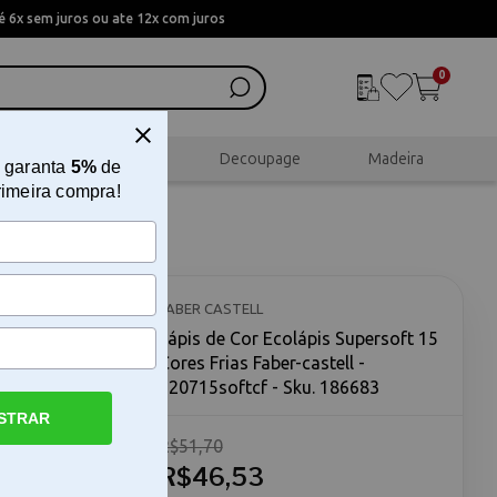
 6x sem juros ou ate 12x com juros
0
al
Scrapbook
Decoupage
Madeira
 garanta
5%
de
rimeira compra!
15 Cores
FABER CASTELL
Lápis de Cor Ecolápis Supersoft 15
Cores Frias Faber-castell -
120715softcf - Sku. 186683
STRAR
R$51,70
res frias O
5 cores
R$46,53
realizar