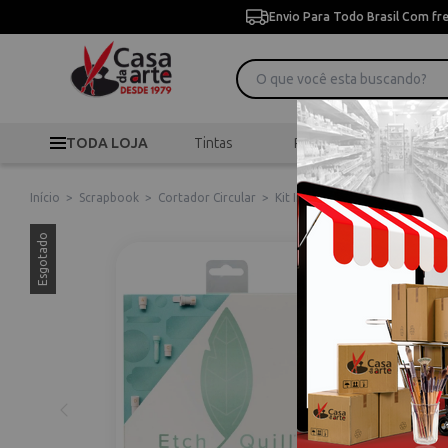
Envio Para Todo Brasil Com fr
TODA LOJA
Tintas
Pincéis
Desen
Início
>
Scrapbook
>
Cortador Circular
>
Kit Inicial Etch Quill - Starte
Esgotado