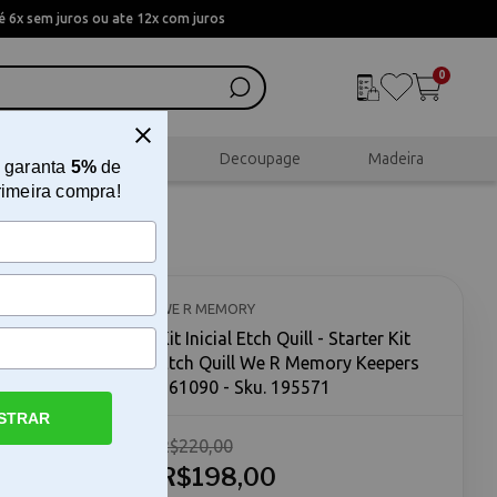
 6x sem juros ou ate 12x com juros
0
al
Scrapbook
Decoupage
Madeira
 garanta
5%
de
rimeira compra!
tch Quill
WE R MEMORY
Kit Inicial Etch Quill - Starter Kit
Etch Quill We R Memory Keepers
661090 - Sku. 195571
STRAR
R$220,00
Quill O Kit
 é uma
R$198,00
ealizar