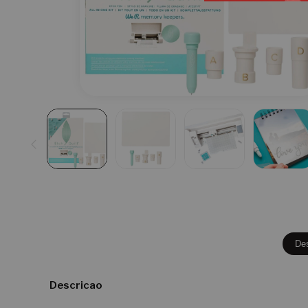
De
Descricao