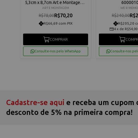
003
5,3cm x 8,7cm Art e Montagem -
600001
FBE001
ART E MONTAGEM
WE R MEM
R$70,20
R$2
R$78,00
R$240,00
R$66,69 com PIX
R$205,20 c
4
x
de
R$54,00
COMPRAR
COMP
App
Consulte-nos pelo WhatsApp
Consulte-nos pe
Cadastre-se aqui
e receba um cupom 
desconto de 5% na primeira compra!