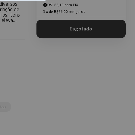
diversos
R$188,10 com PIX
riação de
3
x de
R$66,00
sem juros
ios, itens
eleva...
tas