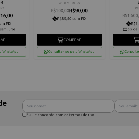
04
WE R MEMORY
ORY
WE
R$90,00
R$100,00
16,00
R$1.600
R$85,50 com PIX
om PIX
R$1.
sem juros
6
x
de
RAR
COMPRAR
lo WhatsApp
Consulte-nos pelo WhatsApp
Consulte
de
Eu li e concordo com os termos de uso