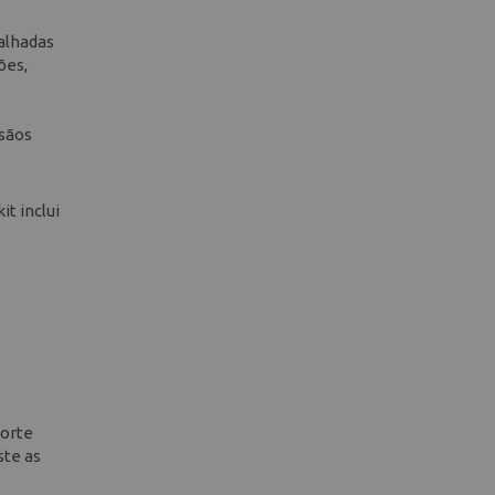
alhadas
ões,
esãos
t inclui
corte
ste as