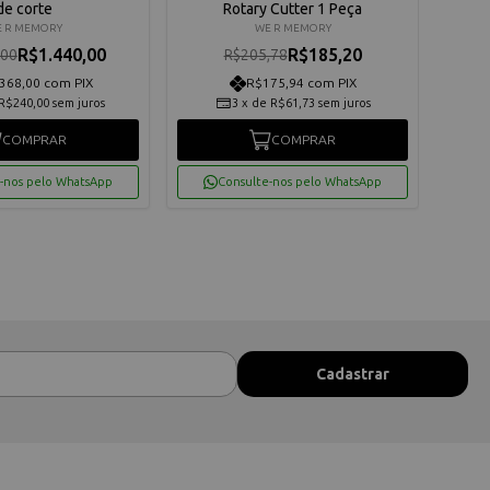
de corte
Rotary Cutter 1 Peça
 R MEMORY
WE R MEMORY
R$1.440,00
R$185,20
,00
R$205,78
368,00 com PIX
R$175,94 com PIX
R$240,00
sem juros
3
x
de
R$61,73
sem juros
COMPRAR
COMPRAR
-nos pelo WhatsApp
Consulte-nos pelo WhatsApp