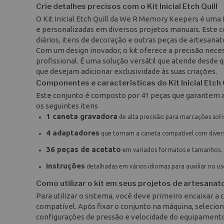
Crie detalhes precisos com o Kit Inicial Etch Quill
O Kit Inicial Etch Quill da We R Memory Keepers é um
e personalizadas em diversos projetos manuais. Este c
diários, itens de decoração e outras peças de artesanato
Com um design inovador, o kit oferece a precisão nec
profissional. É uma solução versátil que atende desde
que desejam adicionar exclusividade às suas criações.
Componentes e características do Kit Inicial Etch 
Este conjunto é composto por 41 peças que garantem a 
os seguintes itens
1 caneta gravadora
de alta precisão para marcações sofi
4 adaptadores
que tornam a caneta compatível com divers
36 peças de acetato
em variados formatos e tamanhos, s
Instruções
detalhadas em vários idiomas para auxiliar no us
Como utilizar o kit em seus projetos de artesanat
Para utilizar o sistema, você deve primeiro encaixar a
compatível. Após fixar o conjunto na máquina, selecione
configurações de pressão e velocidade do equipamento