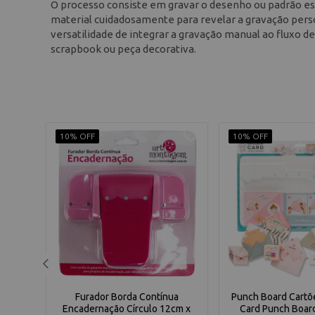
O processo consiste em gravar o desenho ou padrão esc
material cuidadosamente para revelar a gravação person
versatilidade de integrar a gravação manual ao fluxo 
scrapbook ou peça decorativa.
10% OFF
10% OFF
Canto
Furador Borda Contínua
Punch Board Cartõ
 3,5cm
Encadernação Círculo 12cm x
Card Punch Boar