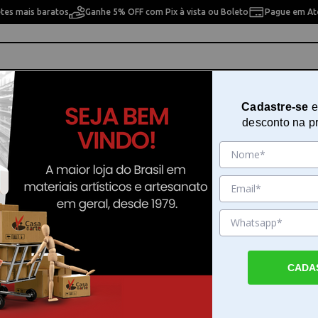
etes mais baratos
Ganhe 5% OFF com Pix à vista ou Boleto
Pague em Até
ho
Cavaletes
Pintura Artística
Pintura Artesan
Cadastre-se
e
desconto na p
r Kit Etch Quill We R Memory Keepers 661090
Kit Inicial Etch Quill - Starter Kit E
We R Memory Keepers 661090
Sku. 195571
Detalhes do Produto
CADA
Crie detalhes precisos com o Kit Inicial Etch 
Inicial Etch Quill da We R Memory Keepers
ferramenta desenvolvida para quem busca r