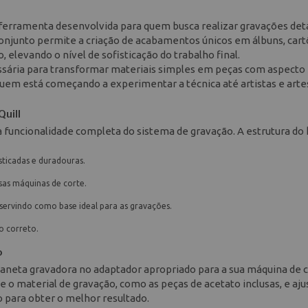
a ferramenta desenvolvida para quem busca realizar gravações det
onjunto permite a criação de acabamentos únicos em álbuns, cart
, elevando o nível de sofisticação do trabalho final.
essária para transformar materiais simples em peças com aspecto
 quem está começando a experimentar a técnica até artistas e art
Quill
funcionalidade completa do sistema de gravação. A estrutura do ki
sticadas e duradouras.
as máquinas de corte.
ervindo como base ideal para as gravações.
o correto.
o
 caneta gravadora no adaptador apropriado para a sua máquina de 
 o material de gravação, como as peças de acetato inclusas, e aju
 para obter o melhor resultado.