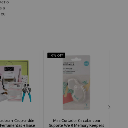
ver o
a a
seu
10% OFF
10% 
adora + Crop-a-dile
Mini Cortador Circular com
Fac
e Ferramentas + Base
Suporte We R Memory Keepers