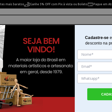
etes mais baratos
Ganhe 5% OFF com Pix à vista ou Boleto
Pague em Até
ho
Cavaletes
Pintura Artística
Pintura Artesan
Cadastre-se
e
desconto na p
586
Heatwave Pen Starter Kit 66258
Sku. 118960
Detalhes do Produto
CADA
Heatwave Pen Starter Kit para efeitos met
Heatwave Pen Starter Kit da We R Memory
uma ferramenta desenvolvida para quem d
adicionar acabamentos metalizados person