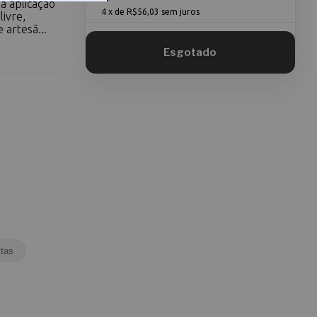
 a aplicação
4
x de
R$56,03
sem juros
livre,
 artesã...
tas