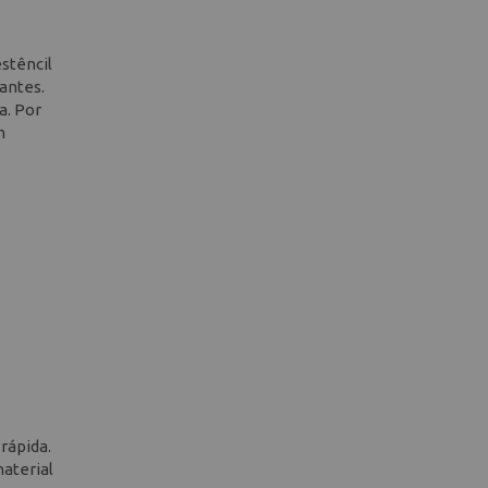
stêncil
antes.
a. Por
m
rápida.
material