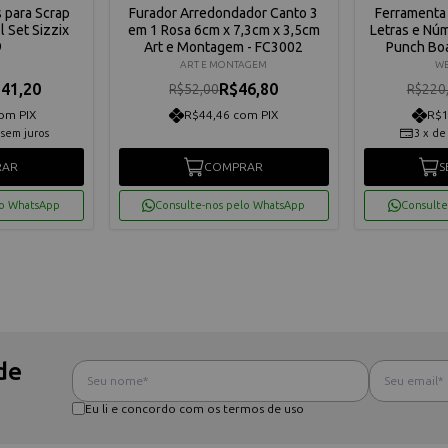
s para Scrap
Furador Arredondador Canto 3
Ferramenta 
l Set Sizzix
em 1 Rosa 6cm x 7,3cm x 3,5cm
Letras e Nú
9
Art e Montagem - FC3002
Punch Bo
Keep
ART E MONTAGEM
WE
41,20
R$46,80
R$52,00
R$220
om PIX
R$44,46 com PIX
R$1
sem juros
3
x
d
RAR
COMPRAR
S
lo WhatsApp
Consulte-nos pelo WhatsApp
Consulte
de
Eu li e concordo com os termos de uso