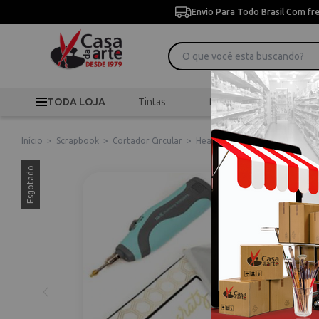
Envio Para Todo Brasil Com fr
TODA LOJA
Tintas
Pincéis
Desen
Início
>
Scrapbook
>
Cortador Circular
>
Heatwave Pen Starter Kit 662
Esgotado