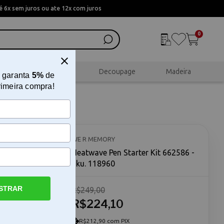
 6x sem juros ou ate 12x com juros
0
al
Scrapbook
Decoupage
Madeira
 garanta
5%
de
rimeira compra!
6
WE R MEMORY
Heatwave Pen Starter Kit 662586 -
Sku. 118960
STRAR
R$249,00
alizados O
 Keepers é
R$224,10
eseja
alizados em
R$212,90 com PIX