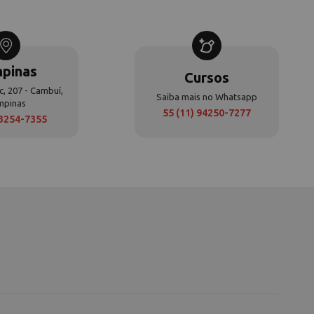
pinas
Cursos
c, 207 - Cambuí,
Saiba mais no Whatsapp
mpinas
55 (11) 94250-7277
 3254-7355