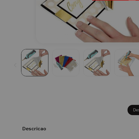
De
Descricao