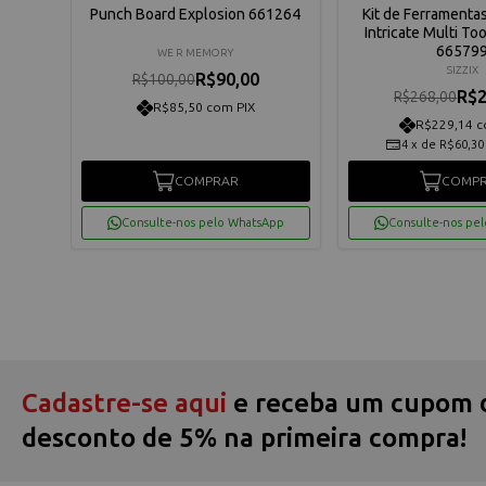
530
Punch Board Explosion 661264
Kit de Ferramenta
Intricate Multi Too
66579
WE R MEMORY
SIZZIX
R$90,00
R$100,00
R$2
R$268,00
R$85,50 com PIX
R$229,14 c
os
4
x
de
R$60,30
COMPRAR
COMP
App
Consulte-nos pelo WhatsApp
Consulte-nos pe
Cadastre-se aqui
e receba um cupom 
desconto de 5% na primeira compra!