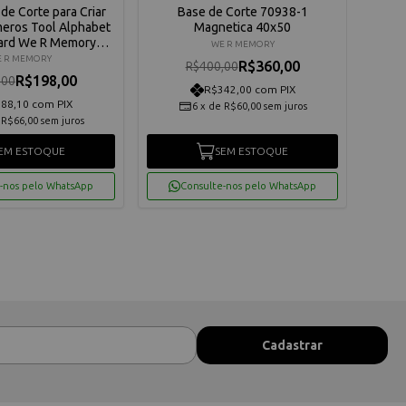
de Corte para Criar
Base de Corte 70938-1
Esp
meros Tool Alphabet
Magnetica 40x50
ard We R Memory
WE R MEMORY
ers 660889
 R MEMORY
R$360,00
R$400,00
R$198,00
,00
R$342,00 com PIX
88,10 com PIX
6
x
de
R$60,00
sem juros
e
R$66,00
sem juros
EM ESTOQUE
SEM ESTOQUE
-nos pelo WhatsApp
Consulte-nos pelo WhatsApp