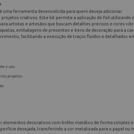
s
é uma ferramenta desenvolvida para quem deseja adicionar
jetos criativos. Este kit permite a aplicação de foil utilizando e
ara artistas e artesãos que buscam detalhes precisos e cores vibr
etiquetas, embalagens de presentes e itens de decoração para a cas
movimento, facilitando a execução de traços fluidos e detalhados e
nte o uso.
nos projetos.
as.
iar elementos decorativos com brilho metálico de forma simples e 
uperfície desejada, transferindo a cor metalizada para o papel ou 