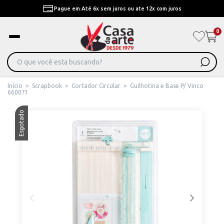
Pague em Até 6x sem juros ou ate 12x com juros
0
Início
>
Scrapbook
>
Cortador Circular
>
Guilhotina e Base P/ Vinco
660071
Esgotado