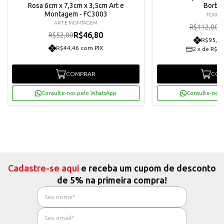
Rosa 6cm x 7,3cm x 3,5cm Art e
Borbo
Montagem - FC3003
TOKE E
ART E MONTAGEM
R
R$112,00
R$46,80
R$52,00
R$95,76
R$44,46 com PIX
2
x
de
R$50
COMPRAR
COM
Consulte-nos pelo WhatsApp
Consulte-nos 
Cadastre-se aqui
e receba um cupom de desconto
de 5% na primeira compra!