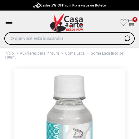
Pague em Até 6x sem juros ou ate 12x com juros
0
Início
>
Auxiliares para Pintura
>
Goma Laca
>
Goma Laca Incolor
100ml