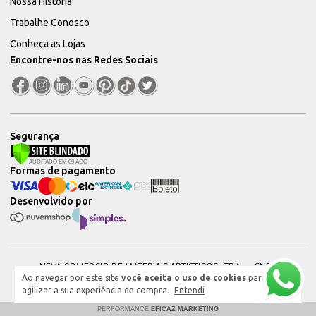
Nossa História
Trabalhe Conosco
Conheça as Lojas
Encontre-nos nas Redes Sociais
Segurança
Formas de pagamento
Desenvolvido por
NEVA COMERCIO DE MATERIAIS ARTISTICOS LTDA — CNPJ:
Ao navegar por este site
você aceita o uso de cookies
para
51604544000101 © 2026. Todos os direitos reservados.
agilizar a sua experiência de compra.
Entendi