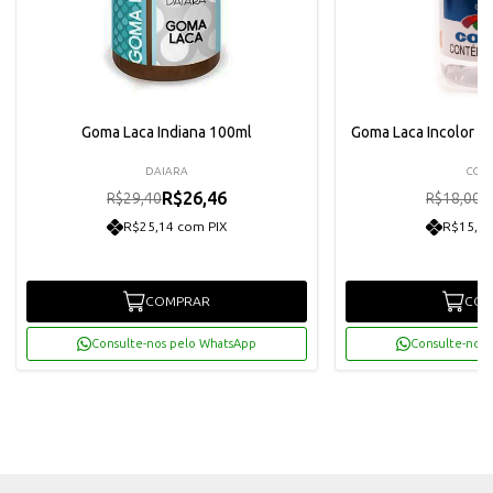
Goma Laca Indiana 100ml
Goma Laca Incolor 10
DAIARA
CORF
R$26,46
R
R$29,40
R$18,00
R$25,14 com PIX
R$15,39
COMPRAR
COM
Consulte-nos pelo WhatsApp
Consulte-nos 