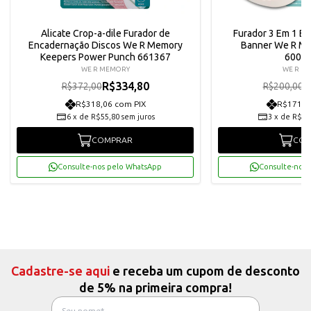
Alicate Crop-a-dile Furador de
Furador 3 Em 1 B
Encadernação Discos We R Memory
Banner We R M
Keepers Power Punch 661367
6000
WE R MEMORY
WE R M
R$334,80
R
R$372,00
R$200,00
R$318,06 com PIX
R$171,0
6
x
de
R$55,80
sem juros
3
x
de
R$60
COMPRAR
COM
Consulte-nos pelo WhatsApp
Consulte-nos 
Cadastre-se aqui
e receba um cupom de desconto
de 5% na primeira compra!