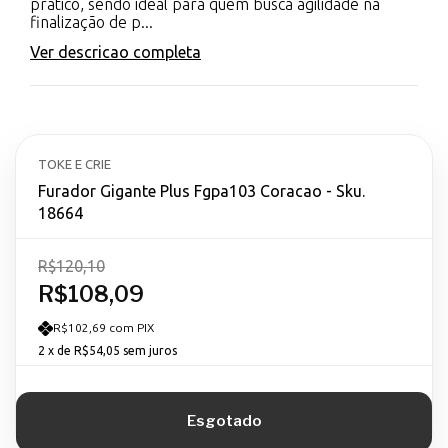
prático, sendo ideal para quem busca agilidade na
finalização de p...
Ver descricao completa
TOKE E CRIE
Furador Gigante Plus Fgpa103 Coracao - Sku.
18664
R$120,10
R$108,09
R$102,69 com PIX
2
x de
R$54,05
sem juros