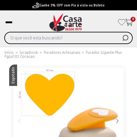
Ganhe 5% OFF com Pix à vista ou Boleto
0
Início
>
Scrapbook
>
Furadores Artesanais
>
Furador Gigante Plus
Fgpa103 Coracao
Esgotado