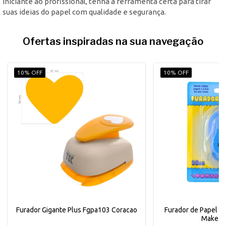
iniciante ao profissional, tenha a ferramenta certa para tirar
suas ideias do papel com qualidade e segurança.
Ofertas inspiradas na sua navegação
10% OFF
10% OFF
Furador Gigante Plus Fgpa103 Coracao
Furador de Papel 
Make+ 