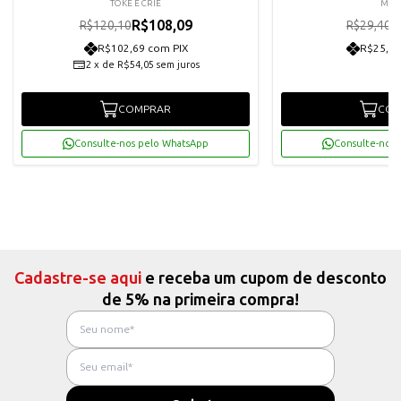
TOKE E CRIE
MAK
R$108,09
R
R$120,10
R$29,40
R$102,69 com PIX
R$25,14
2
x
de
R$54,05
sem juros
COMPRAR
COM
Consulte-nos pelo WhatsApp
Consulte-nos 
Cadastre-se aqui
e receba um cupom de desconto
de 5% na primeira compra!