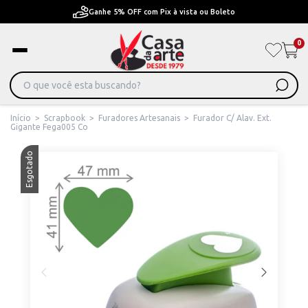
Pague em Até 6x sem juros ou ate 12x com juros
0
Início
>
Scrapbook
>
Furadores Artesanais
>
Furador C/ Alav. Ext.
Gigante Fega005 Co
Esgotado