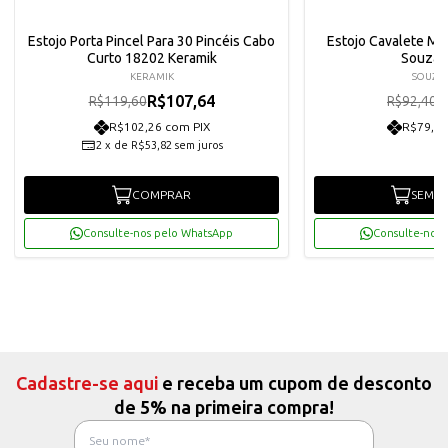
Estojo Porta Pincel Para 30 Pincéis Cabo
Estojo Cavalete MDF
Curto 18202 Keramik
Souza 
KERAMIK
SOUZA 
R$107,64
R
R$119,60
R$92,40
R$102,26 com PIX
R$79,00
2
x
de
R$53,82
sem juros
COMPRAR
SEM E
Consulte-nos pelo WhatsApp
Consulte-nos 
Cadastre-se aqui
e receba um cupom de desconto
de 5% na primeira compra!