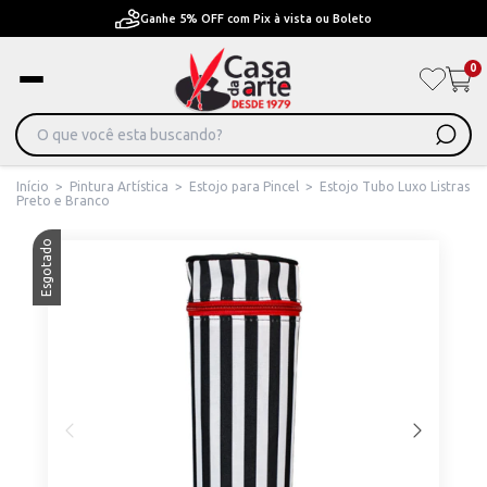
Ganhe 5% OFF com Pix à vista ou Boleto
0
Início
>
Pintura Artística
>
Estojo para Pincel
>
Estojo Tubo Luxo Listras
Preto e Branco
Esgotado