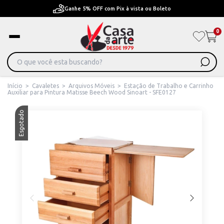
Ganhe 5% OFF com Pix à vista ou Boleto
0
Início
>
Cavaletes
>
Arquivos Móveis
>
Estação de Trabalho e Carrinho
Auxiliar para Pintura Matisse Beech Wood Sinoart - SFE0127
Esgotado