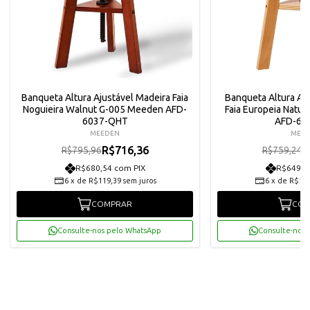
Banqueta Altura Ajustável Madeira Faia
Banqueta Altura Aju
Noguieira Walnut G-005 Meeden AFD-
Faia Europeia Natur
6037-QHT
AFD-60
MEEDEN
MEE
R$716,36
R
R$795,96
R$759,24
R$680,54 com PIX
R$649,1
6
x
de
R$119,39
sem juros
6
x
de
R$113
COMPRAR
COM
Consulte-nos pelo WhatsApp
Consulte-nos 