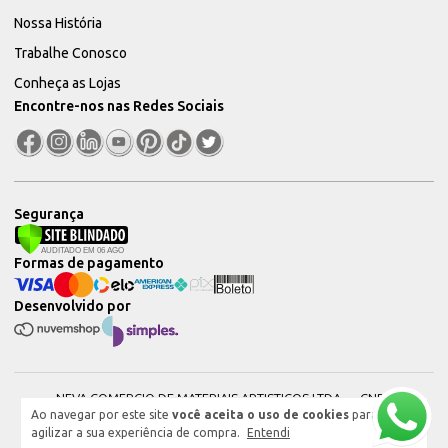
Nossa História
Trabalhe Conosco
Conheça as Lojas
Encontre-nos nas Redes Sociais
Segurança
Formas de pagamento
Desenvolvido por
NEVA COMERCIO DE MATERIAIS ARTISTICOS LTDA — CNPJ:
Ao navegar por este site
você aceita o uso de cookies
para
51604544000101 © 2026. Todos os direitos reservados.
agilizar a sua experiência de compra.
Entendi