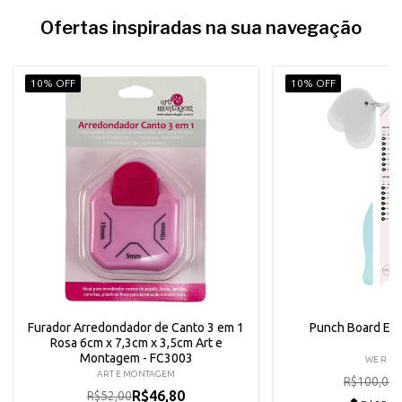
Ofertas inspiradas na sua navegação
10% OFF
10% OFF
Furador Arredondador de Canto 3 em 1
Punch Board Ex
Rosa 6cm x 7,3cm x 3,5cm Art e
Montagem - FC3003
WE R M
ART E MONTAGEM
R$100,00
R$46,80
R$52,00