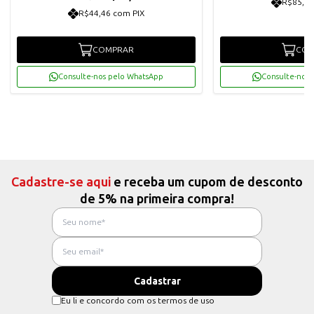
R$85,50
R$44,46 com PIX
COMPRAR
COM
Consulte-nos pelo WhatsApp
Consulte-nos 
Cadastre-se aqui
e receba um cupom de desconto
de 5% na primeira compra!
Eu li e concordo com os termos de uso