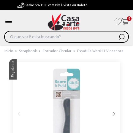
Pague em Até 6x sem juros ou ate 12x com juros
0
Início
>
Scrapbook
>
Cortador Circular
>
Espatula Wer013 Vincadora
Esgotado