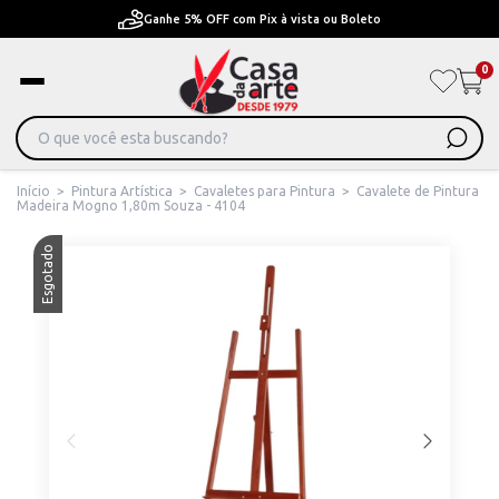
Pague em Até 6x sem juros ou ate 12x com juros
0
Início
>
Pintura Artística
>
Cavaletes para Pintura
>
Cavalete de Pintura
Madeira Mogno 1,80m Souza - 4104
Esgotado