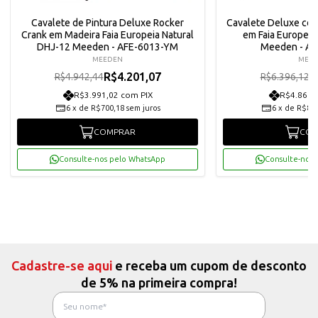
Cavalete de Pintura Deluxe Rocker
Cavalete Deluxe co
Crank em Madeira Faia Europeia Natural
em Faia Europei
DHJ-12 Meeden - AFE-6013-YM
Meeden - A
MEEDEN
MEE
R$4.201,07
R
R$4.942,44
R$6.396,12
R$3.991,02 com PIX
R$4.860,
6
x
de
R$700,18
sem juros
6
x
de
R$852
COMPRAR
COM
Consulte-nos pelo WhatsApp
Consulte-nos 
Cadastre-se aqui
e receba um cupom de desconto
de 5% na primeira compra!