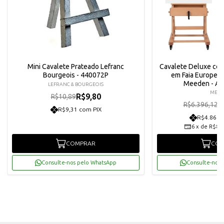
Mini Cavalete Prateado Lefranc
Cavalete Deluxe co
Bourgeois - 440072P
em Faia Europei
Meeden - A
LEFRANC & BOURGEOIS
MEE
R$9,80
R$10,89
R
R$6.396,12
R$9,31 com PIX
R$4.860,
6
x
de
R$852
COMPRAR
COM
Consulte-nos pelo WhatsApp
Consulte-nos 