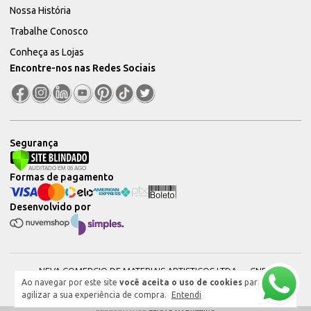
Nossa História
Trabalhe Conosco
Conheça as Lojas
Encontre-nos nas Redes Sociais
Segurança
Formas de pagamento
Desenvolvido por
NEVA COMERCIO DE MATERIAIS ARTISTICOS LTDA — CNPJ:
Ao navegar por este site
você aceita o uso de cookies
para
51604544000101 © 2026. Todos os direitos reservados.
agilizar a sua experiência de compra.
Entendi