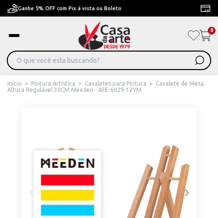
Pague em Até 6x sem juros ou ate 12x com juros
0
Início
>
Pintura Artística
>
Cavaletes para Pintura
>
Cavalete de Mesa
Altura Regulável 30CM Meeden - AFE-6029-12YM