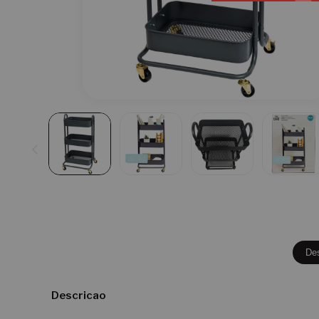
De
Descricao