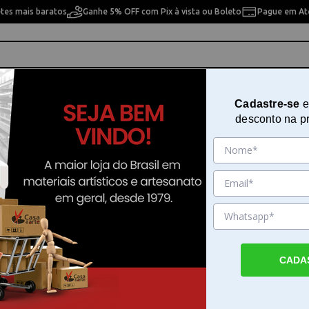
etes mais baratos
Ganhe 5% OFF com Pix à vista ou Boleto
Pague em Até
ho
Cavaletes
Pintura Artística
Pintura Artesan
Cadastre-se
e
desconto na p
inza a La Cart We R Memory Keepers 661306
Carrinho Organizador Cinza a La
R Memory Keepers 661306
Sku. 186787
Detalhes do Produto
CADA
Carrinho Organizador Cinza a La Cart O Car
Organizador Cinza a La Cart da We R Mem
funciona como um suporte prático para qu