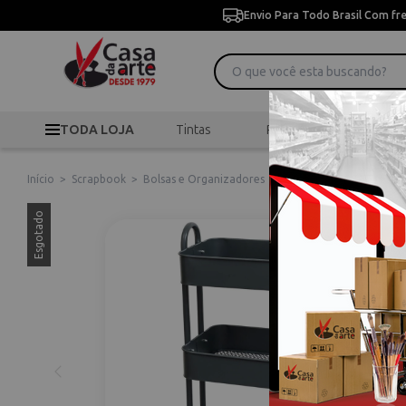
Envio Para Todo Brasil Com fr
TODA LOJA
Tintas
Pincéis
Desen
Início
>
Scrapbook
>
Bolsas e Organizadores
>
Carrinho Organizador C
Esgotado