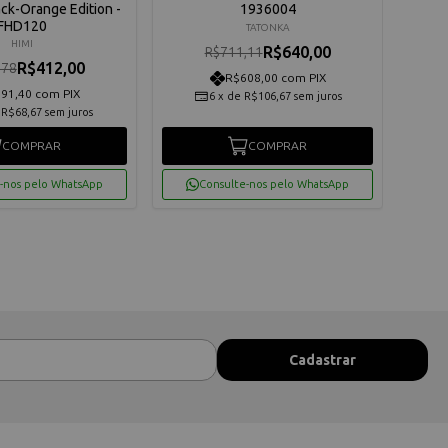
ack-Orange Edition -
1936004
FHD120
TATONKA
HIMI
R$640,00
R$711,11
R
R$412,00
,78
R$608,00 com PIX
91,40 com PIX
6
x
de
R$106,67
sem juros
e
R$68,67
sem juros
COMPRAR
COMPRAR
-nos pelo WhatsApp
Consulte-nos pelo WhatsApp