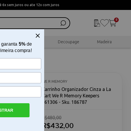
 6x sem juros ou ate 12x com juros
0
al
Scrapbook
Decoupage
Madeira
 garanta
5%
de
rimeira compra!
 Cart We
WE R MEMORY
Carrinho Organizador Cinza a La
Cart We R Memory Keepers
661306 - Sku. 186787
STRAR
R$480,00
rinho
ory Keepers
R$432,00
em precisa