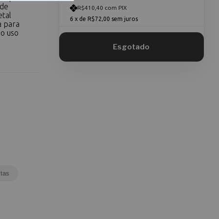
 de
R$410,40 com PIX
etal
6
x de
R$72,00
sem juros
a para
ao uso
tas