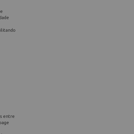
de
idade
ilitando
is entre
upage