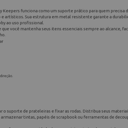
ry Keepers funciona como um suporte prático para quem precisa 
e artísticos. Sua estrutura em metal resistente garante a durabil
by ao uso profissional.
 que você mantenha seus itens essenciais sempre ao alcance, fac
ho.
or
direção.
 o suporte de prateleiras e fixar as rodas. Distribua seus materia
ra armazenar tintas, papéis de scrapbook ou ferramentas de deco