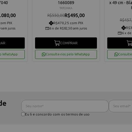
7040
1660089
x 49 cm - Bl
A
TATONKA
.080,00
R$495,00
R$550,00
R$457
com PIX
R$470,25 com PIX
R$3
0
sem juros
6
x
de
R$82,50
sem juros
6
x
d
RAR
COMPRAR
lo WhatsApp
Consulte-nos pelo WhatsApp
Consulte
de
Eu li e concordo com os termos de uso