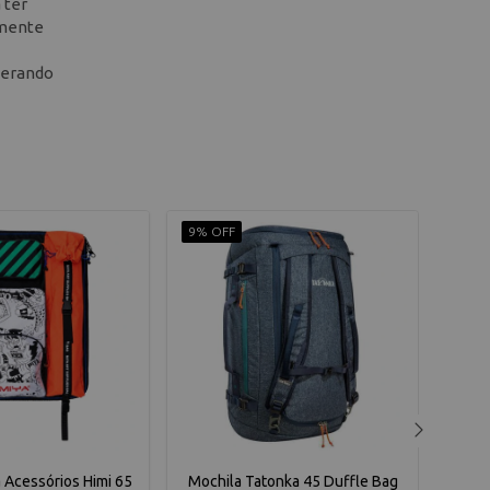
 ter
emente
berando
9% OFF
10% 
 Acessórios Himi 65
Mochila Tatonka 45 Duffle Bag
Moch