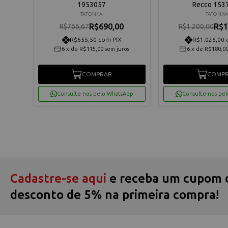
1953057
Recco 153
TATONKA
TATONK
R$690,00
R$1
R$766,67
R$1.200,00
R$655,50 com PIX
R$1.026,00 
os
6
x
de
R$115,00
sem juros
6
x
de
R$180,0
COMPRAR
COMP
App
Consulte-nos pelo WhatsApp
Consulte-nos pe
Cadastre-se aqui
e receba um cupom 
desconto de 5% na primeira compra!