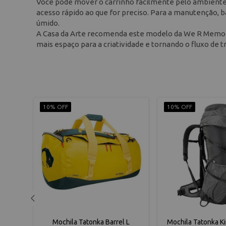
Você pode mover o carrinho facilmente pelo ambiente 
acesso rápido ao que for preciso. Para a manutenção,
úmido.
A Casa da Arte recomenda este modelo da We R Memory
mais espaço para a criatividade e tornando o fluxo de 
10% OFF
10% OFF
Pack
Mochila Tatonka Barrel L
Mochila Tatonka K