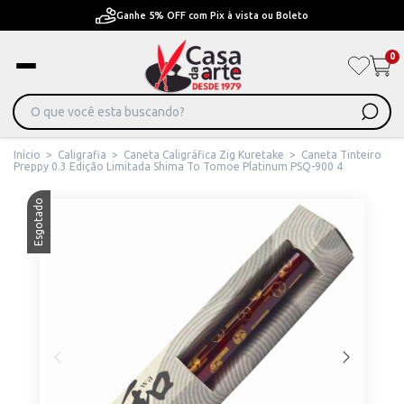
Ganhe 5% OFF com Pix à vista ou Boleto
0
Início
>
Caligrafia
>
Caneta Caligráfica Zig Kuretake
>
Caneta Tinteiro
Preppy 0.3 Edição Limitada Shima To Tomoe Platinum PSQ-900 4
Esgotado