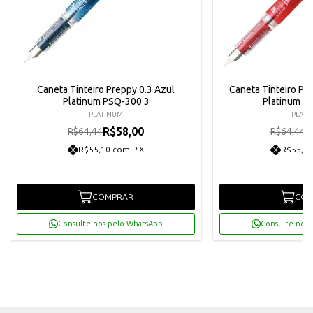
Caneta Tinteiro Preppy 0.3 Azul
Caneta Tinteiro Pr
Platinum PSQ-300 3
Platinum P
PLATINUM
PLATI
R$58,00
R
R$64,44
R$64,44
R$55,10 com PIX
R$55,10
COMPRAR
COM
Consulte-nos pelo WhatsApp
Consulte-nos 