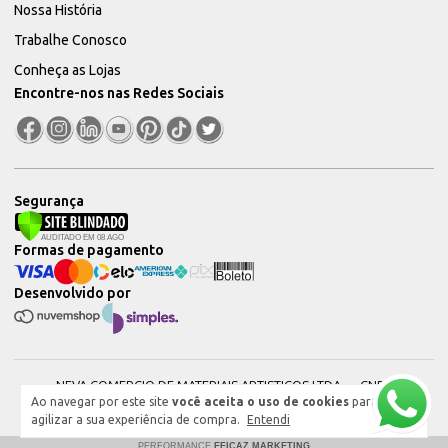
Nossa História
Trabalhe Conosco
Conheça as Lojas
Encontre-nos nas Redes Sociais
Segurança
Formas de pagamento
Desenvolvido por
NEVA COMERCIO DE MATERIAIS ARTISTICOS LTDA — CNPJ:
Ao navegar por este site
você aceita o uso de cookies
para
51604544000101 © 2026. Todos os direitos reservados.
agilizar a sua experiência de compra.
Entendi