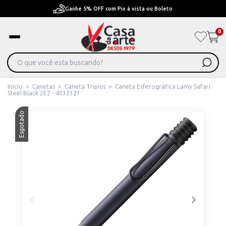
Ganhe 5% OFF com Pix à vista ou Boleto
0
Início
>
Canetas
>
Caneta Triplus
>
Caneta Esferográfica Lamy Safari
Steel Black 2E2 - 4032321
Esgotado