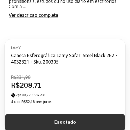
profissionais, estudos ou no uso diário em escritórios.
Com a ...
Ver descricao completa
LAMY
Caneta Esferográfica Lamy Safari Steel Black 2E2 -
4032321 - Sku. 200305
R$231,90
R$208,71
R$198,27 com PIX
4
x de
R$52,18
sem juros