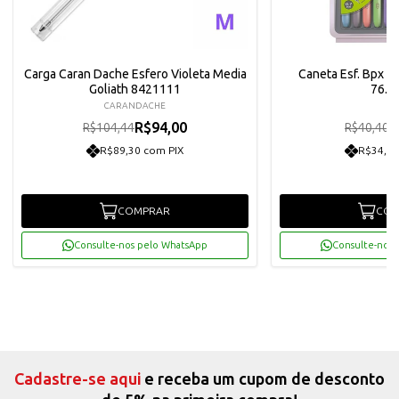
Carga Caran Dache Esfero Violeta Media
Caneta Esf. Bpx 
Goliath 8421111
76.1
CARANDACHE
CI
R$94,00
R
R$104,44
R$40,40
R$89,30 com PIX
R$34,54
COMPRAR
COM
Consulte-nos pelo WhatsApp
Consulte-nos 
Cadastre-se aqui
e receba um cupom de desconto