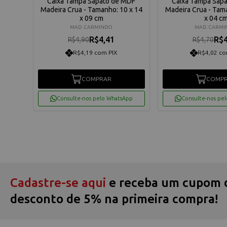
 MDF
Caixa Tampa Sapato de MDF
Caixa Tampa Sap
5 x 25
Madeira Crua - Tamanho: 10 x 14
Madeira Crua - Tam
x 09 cm
x 04 c
MAD. CARMINDO
MAD. CARM
R$4,41
R$4
R$4,90
R$4,70
R$4,19 com PIX
R$4,02 co
COMPRAR
COMP
App
Consulte-nos pelo WhatsApp
Consulte-nos pe
Cadastre-se aqui
e receba um cupom 
desconto de 5% na primeira compra!