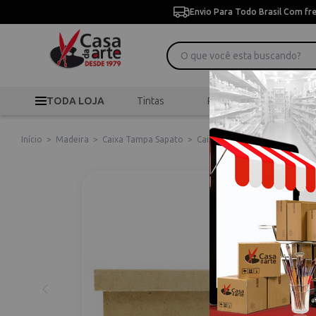
Envio Para Todo Brasil Com fr
TODA LOJA
Tintas
Pincéis
Desen
Início
>
Madeira
>
Caixa Tampa Sapato
>
Caixa Tampa Sapato de MDF M