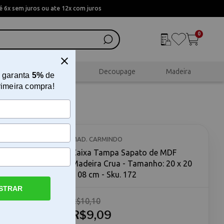
 6x sem juros ou ate 12x com juros
0
al
Scrapbook
Decoupage
Madeira
 garanta
5%
de
rimeira compra!
eira
MAD. CARMINDO
Caixa Tampa Sapato de MDF
Madeira Crua - Tamanho: 20 x 20
x 08 cm - Sku. 172
STRAR
R$10,10
- Tamanho:
 MDF
R$9,09
é uma base