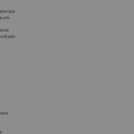
ateriais
ta um
deira
esultado
para
e