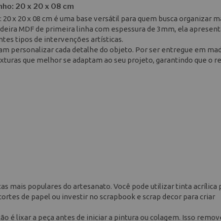
ho: 20 x 20 x 08 cm
20 x 20 x 08 cm é uma base versátil para quem busca organizar m
madeira MDF de primeira linha com espessura de 3mm, ela apresen
tes tipos de intervenções artísticas.
ejam personalizar cada detalhe do objeto. Por ser entregue em ma
texturas que melhor se adaptam ao seu projeto, garantindo que o r
s mais populares do artesanato. Você pode utilizar tinta acrílica 
ortes de papel ou investir no scrapbook e scrap decor para criar
 é lixar a peça antes de iniciar a pintura ou colagem. Isso remov