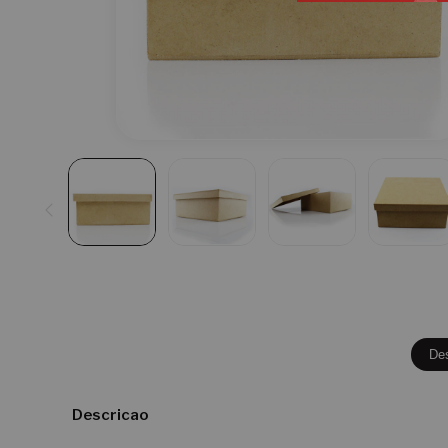
De
Descricao