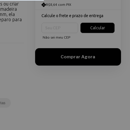
s ou criar
R$8,64 com PIX
 madeira
mm, ela
Calcule o frete e prazo de entrega
eparo para
Entregas para o CEP:
Calcular
Não sei meu CEP
tas