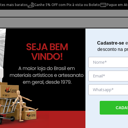
etes mais baratos
Ganhe 5% OFF com Pix à vista ou Boleto
Pague em Até
ho
Cavaletes
Pintura Artística
Pintura Artesan
Cadastre-se
e
desconto na p
adeira Crua - Tamanho: 20 x 20 x 08 cm
Caixa Tampa Sapato de MDF Mad
Crua - Tamanho: 20 x 20 x 08 cm
Sku. 172
Detalhes do Produto
CADA
Caixa Tampa Sapato de MDF Madeira Crua 
20 x 20 x 08 cm A Caixa Tampa Sapato de
Madeira Crua - Tamanho: 20 x 20 x 08 cm 