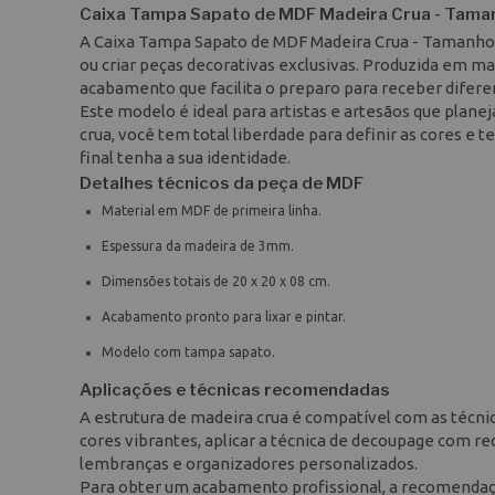
Caixa Tampa Sapato de MDF Madeira Crua - Taman
A Caixa Tampa Sapato de MDF Madeira Crua - Tamanho: 
ou criar peças decorativas exclusivas. Produzida em 
acabamento que facilita o preparo para receber diferen
Este modelo é ideal para artistas e artesãos que plan
crua, você tem total liberdade para definir as cores e 
final tenha a sua identidade.
Detalhes técnicos da peça de MDF
Material em MDF de primeira linha.
Espessura da madeira de 3mm.
Dimensões totais de 20 x 20 x 08 cm.
Acabamento pronto para lixar e pintar.
Modelo com tampa sapato.
Aplicações e técnicas recomendadas
A estrutura de madeira crua é compatível com as técnica
cores vibrantes, aplicar a técnica de decoupage com rec
lembranças e organizadores personalizados.
Para obter um acabamento profissional, a recomendação