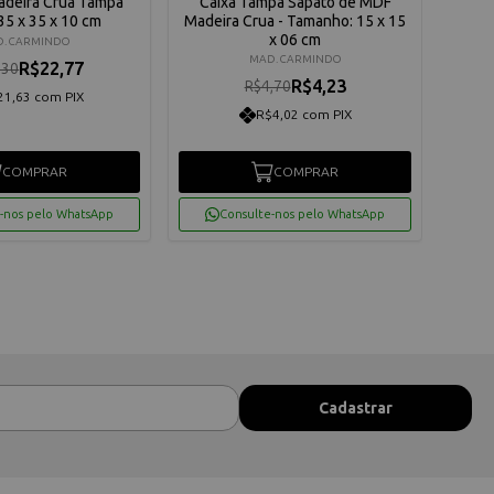
adeira Crua Tampa
Caixa Tampa Sapato de MDF
Cai
35 x 35 x 10 cm
Madeira Crua - Tamanho: 15 x 15
Mad
x 06 cm
. CARMINDO
MAD. CARMINDO
R$22,77
,30
R$4,23
R$4,70
21,63 com PIX
R$4,02 com PIX
COMPRAR
COMPRAR
-nos pelo WhatsApp
Consulte-nos pelo WhatsApp