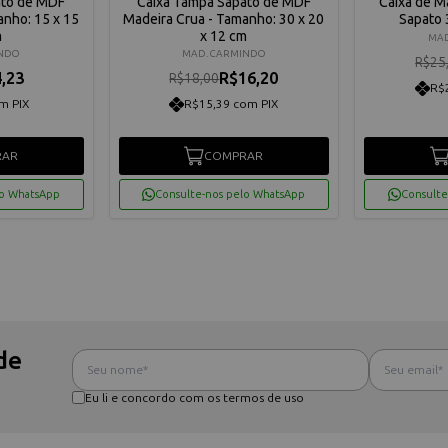
ato de MDF
Caixa Tampa Sapato de MDF
Caixa de M
anho: 15 x 15
Madeira Crua - Tamanho: 30 x 20
Sapato 
m
x 12 cm
MAD
INDO
MAD. CARMINDO
R$25
,23
R$16,20
R$18,00
R$
m PIX
R$15,39 com PIX
RAR
COMPRAR
lo WhatsApp
Consulte-nos pelo WhatsApp
Consulte
de
Eu li e concordo com os termos de uso