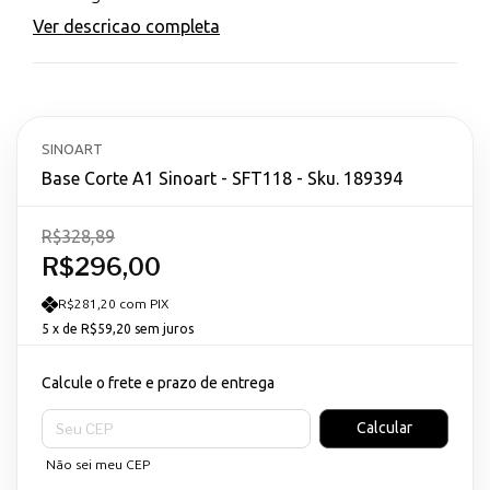
Ver descricao completa
SINOART
Base Corte A1 Sinoart - SFT118 - Sku. 189394
R$328,89
R$296,00
R$281,20 com PIX
5
x de
R$59,20
sem juros
Calcule o frete e prazo de entrega
Entregas para o CEP:
Calcular
Não sei meu CEP