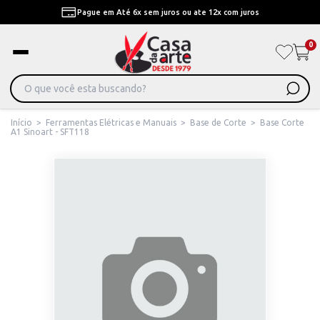
Pague em Até 6x sem juros ou ate 12x com juros
0
Início
>
Ferramentas Elétricas e Manuais
>
Base de Corte
>
Base Corte
A1 Sinoart - SFT118