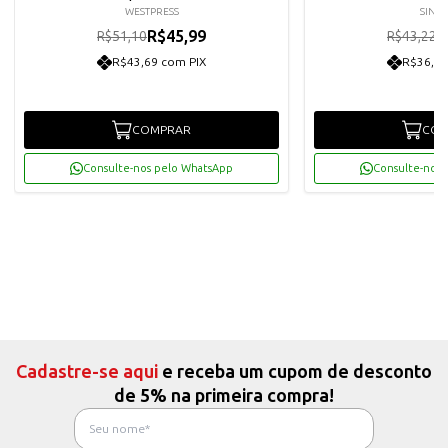
WESTPRESS
SINO
R$45,99
R
R$51,10
R$43,22
R$43,69 com PIX
R$36,96
COMPRAR
COM
Consulte-nos pelo WhatsApp
Consulte-nos 
Cadastre-se aqui
e receba um cupom de desconto
de 5% na primeira compra!