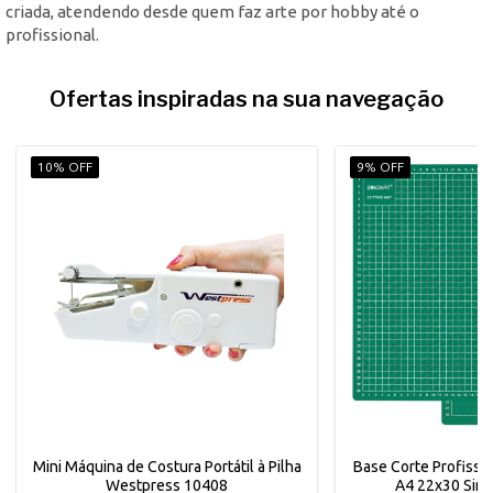
criada, atendendo desde quem faz arte por hobby até o
profissional.
Ofertas inspiradas na sua navegação
10% OFF
9% OFF
Mini Máquina de Costura Portátil à Pilha
Base Corte Profissio
Westpress 10408
A4 22x30 Sino