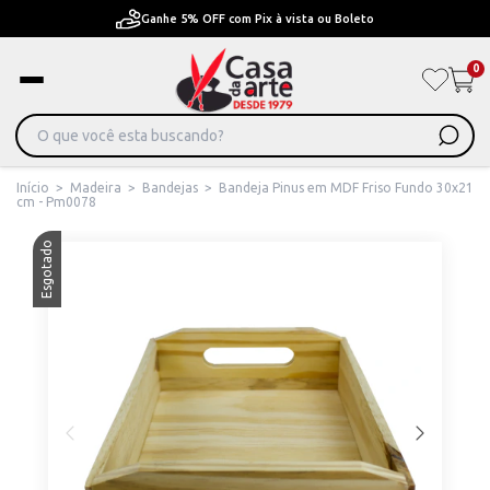
Pague em Até 6x sem juros ou ate 12x com juros
0
Início
>
Madeira
>
Bandejas
>
Bandeja Pinus em MDF Friso Fundo 30x21
cm - Pm0078
Esgotado