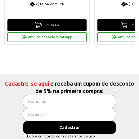
R$11,54 com PIX
R$8,38
COMPRAR
SEM E
Consulte-nos pelo WhatsApp
Consulte-nos 
Cadastre-se aqui
e receba um cupom de desconto
de 5% na primeira compra!
Eu li e concordo com os termos de uso