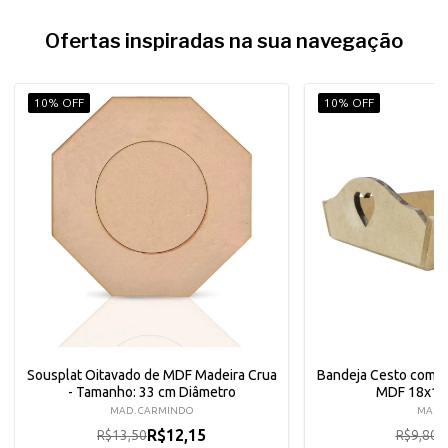
Ofertas inspiradas na sua navegação
10% OFF
10% OFF
Sousplat Oitavado de MDF Madeira Crua
Bandeja Cesto com 
- Tamanho: 33 cm Diâmetro
MDF 18x16
MAD. CARMINDO
MAD. 
R$12,15
R
R$13,50
R$9,80