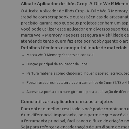
Alicate Aplicador de Ilhós Crop-A-Dile We R Mem
O Alicate Aplicador de Ilhós Crop-A-Dile We R Memory
trabalha com scrapbook e outras técnicas de artesana
precisão, garantindo que seus projetos tenham um aspe
Você pode utilizar este aplicador em diversos suportes
marca We R Memory Keepers assegura a viabilidade de 
atendendo tanto quem faz arte por hobby quanto o arte
Detalhes técnicos e compatibilidade de materiais
Marca We R Memory Keepers na cor azul.
Função principal de aplicador de ilhós.
Perfura materiais como chipboard, holler, papelão, acrílico, te
Possui furadores nas laterais com tamanhos de 3mm (1/8) e 4,
Apresenta ponta com base giratória para a aplicação de diferent
Como utilizar o aplicador em seus projetos
Para obter o melhor resultado, você pode combinar o u
é um diferencial importante, pois permite que você al
a ferramenta principal, facilitando o fluxo de criação no
Seja para reforçar a encadernação de um álbum de memó