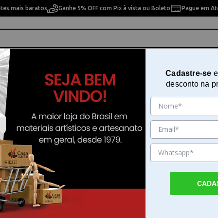
etes mais baratos
Ganhe 5% OFF com Pix à vista ou Boleto
Pague em Até
ho
Cavaletes
Pintura Artística
Pintura Artesan
Cadastre-se
e
desconto na p
op-A-Dile We R Memory Keepers Azul com 12 Unidades
Alicate Aplicador de Ilhós Crop-A
R Memory Keepers Azul com 12 
Sku. 185353
Detalhes do Produto
CADA
Alicate Aplicador de Ilhós Crop-A-Dile We
Keepers Azul com 12 Unidades O Alicate Ap
Ilhós Crop-A-Dile We R Memory Keepers A