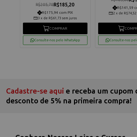
R$185,20
R$205,78
R$141,59 c
R$175,94 com PIX
2
x
de
R$74,52
os
3
x
de
R$61,73
sem juros
COMPRAR
COMP
App
Consulte-nos pelo WhatsApp
Consulte-nos pe
Cadastre-se aqui
e receba um cupom 
desconto de 5% na primeira compra!