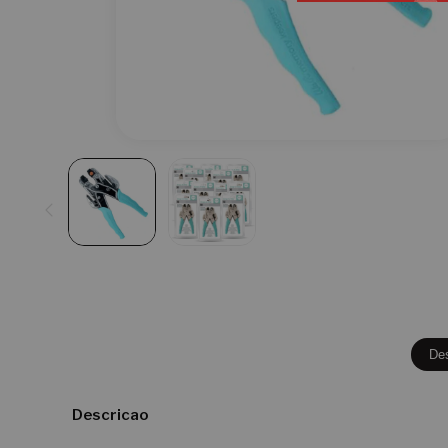
De
Descricao