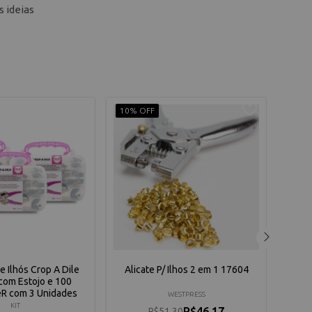
s ideias
10% OFF
10% 
e Ilhós Crop A Dile
Alicate P/ Ilhos 2 em 1 17604
t com Estojo e 100
eR com 3 Unidades
WESTPRESS
KIT
R$46,17
R$51,30