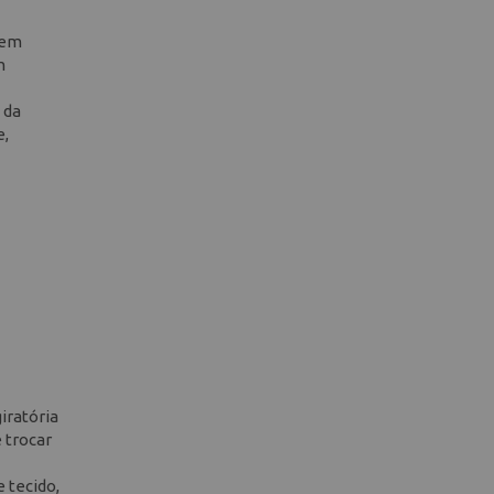
uem
m
 da
e,
iratória
 trocar
 tecido,