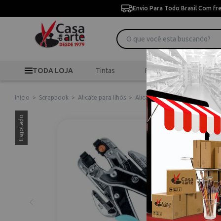
Envio Para Todo Brasil Com fr
TODA LOJA
Tintas
Pincéis
Desen
Início
>
Scrapbook
>
Alicate para Ilhós
>
Alicate Aplicador de Ilhós Cr
Esgotado