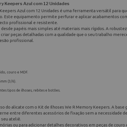
ory Keepers Azul com 12 Unidades
 Keepers Azul com 12 Unidades é uma ferramenta versátil para q
to. Este equipamento permite perfurar e aplicar acabamentos co
cto profissional e resistente.
, desde papéis mais simples até materiais mais rígidos. A robustez
criar peças detalhadas com a qualidade que o seu trabalho merec
são profissional.
cido, couro e MDF.
5mm (3/6).
es tipos de ilhoses, rebites e botões.
so do alicate com o Kit de Ilhoses We R Memory Keepers. A base g
terne entre diferentes acessórios de fixação sem a necessidade de
 seu ateliê.
rias ou para adicionar detalhes decorativos em peças de couro e