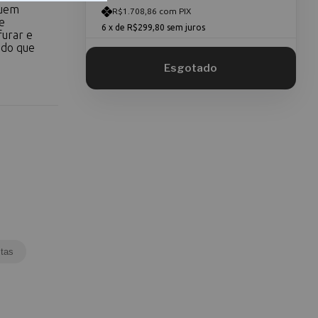
quem
R$1.708,86 com PIX
e
6
x de
R$299,80
sem juros
furar e
ndo que
tas