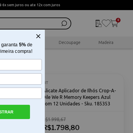
 6x sem juros ou ate 12x com juros
0
al
Scrapbook
Decoupage
Madeira
 garanta
5%
de
rimeira compra!
-Dile We
Unidades
KIT
Alicate Aplicador de Ilhós Crop-A-
Dile We R Memory Keepers Azul
com 12 Unidades - Sku. 185353
STRAR
R$1.998,67
 R Memory
licador de
R$1.798,80
zul com 12