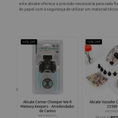
este alicate oferece a precisão necessária para cada fur
do papel com a segurança de utilizar um material técnic
10% OFF
10% OFF
 Crop-
Alicate Corner Chomper We R
Alicate Vazador 
ers -
Memory Keepers - Arredondador
23590
de Cantos
WESTPRES
WE R MEMORY
R$1
R$165,60