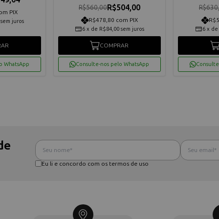
R$504,00
R$560,00
R$630
om PIX
R$478,80 com PIX
R$5
sem juros
6
x
de
R$84,00
sem juros
6
x
d
RAR
COMPRAR
lo WhatsApp
Consulte-nos pelo WhatsApp
Consulte
de
Eu li e concordo com os termos de uso