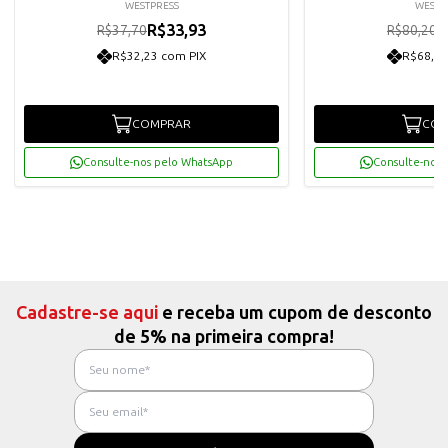
WESTPRESS
WESTP
R$33,93
R
R$37,70
R$80,20
R$32,23 com PIX
R$68,57
COMPRAR
COM
Consulte-nos pelo WhatsApp
Consulte-nos 
Cadastre-se aqui
e receba um cupom de desconto
de 5% na primeira compra!