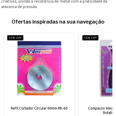
criativos, unindo a resistência do metal com a praticidade da
alavanca de pressão.
Ofertas inspiradas na sua navegação
10% OFF
10% OFF
Refil Cortador Circular 60mm Rb-60
Compasso Westpr
Rotativ