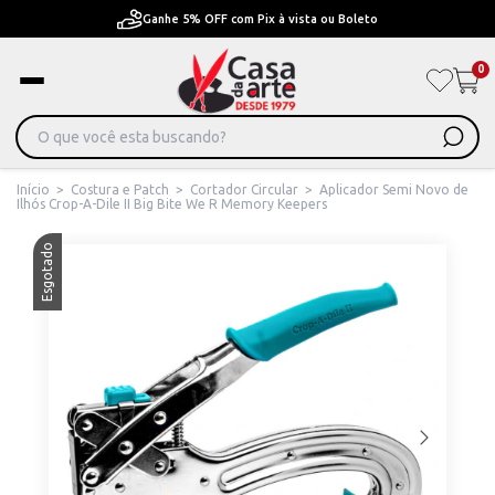
Pague em Até 6x sem juros ou ate 12x com juros
0
Início
>
Costura e Patch
>
Cortador Circular
>
Aplicador Semi Novo de
Ilhós Crop-A-Dile II Big Bite We R Memory Keepers
Esgotado