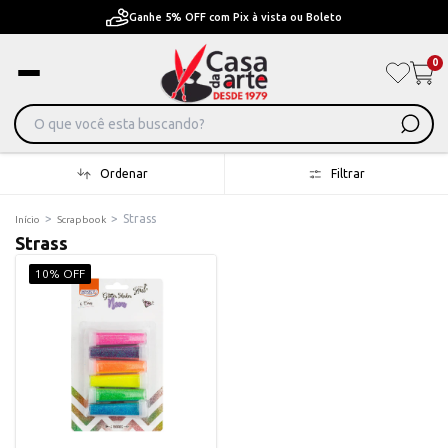
Ganhe 5% OFF com Pix à vista ou Boleto
0
Ordenar
Filtrar
>
>
Strass
Início
Scrapbook
Strass
10% OFF